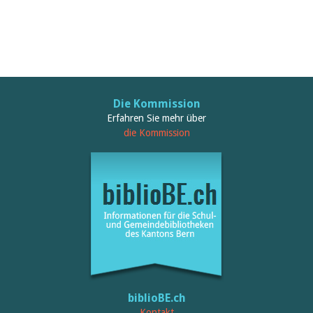
Birgit Libiszewski
Ursula Strahm
Sandra Dettwyler
Sibylle Birrer
Javier Lopez
Céline Graf
Felicitas Isler
Andrea Grichting
Die Kommission
Therese von Weissenfluh
Erfahren Sie mehr über
Nicole Rothen
die Kommission
Manuela Nyffeler-Lanker
Alle Autoren
Archiv
Juli 2026
Juni 2026
März 2026
Dezember 2025
November 2025
September 2025
Juli 2025
Juni 2025
biblioBE.ch
März 2025
Kontakt