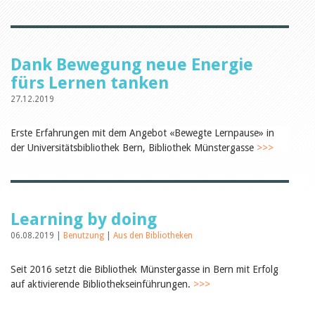
Öffentlichkeitsarbeit
Leseförderung
Aus aller Welt
Verschiedenes
Lesetipps
Dank Bewegung neue Energie
Tags
fürs Lernen tanken
Aus- und Weiterbildung
27.12.2019
Veranstaltungen
Kinder- und Jugendmedien
Erste Erfahrungen mit dem Angebot «Bewegte Lernpause» in
Bibliothek und Schule
der Universitätsbibliothek Bern, Bibliothek Münstergasse
Bibliotheksförderung
>>>
Zielpublikum Kinder und
Jugendliche
Einmalige Beiträge
Bibliotheksangebote
Bibliosuisse
Learning by doing
Kantonale
Unterstützungsbeiträge
06.08.2019 |
Benutzung
|
Aus den Bibliotheken
Rezensionen
Schweizer Literatur
Seit 2016 setzt die Bibliothek Münstergasse in Bern mit Erfolg
Alle Tags
auf aktivierende Bibliothekseinführungen.
>>>
Autoren
Julie Greub