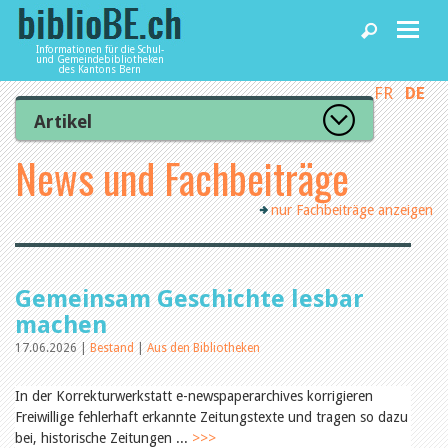
Informationen für die Schul-
und Gemeindebibliotheken
des Kantons Bern
FR
DE
Home
Artikel
Zur Artikelübersicht
News und Fachbeiträge
News und Fachbeiträge
Lesenswert
Gut bewertet
nur Fachbeiträge anzeigen
Kategorien
Bibliotheken
Aus dem Amt für Kultur
Aus der Kommission
Aus den Bibliotheken
Agenda
Gemeinsam Geschichte lesbar
Organisation
Raum und Infrastruktur
machen
Bestand
17.06.2026 |
Bestand
|
Aus den Bibliotheken
Benutzung
Dienstleistungen
Finanzen
Personal
In der Korrekturwerkstatt e-newspaperarchives korrigieren
Qualitätsmanagement
Freiwillige fehlerhaft erkannte Zeitungstexte und tragen so dazu
biblioBE nutzen
Recht und Politik
bei, historische Zeitungen ...
>>>