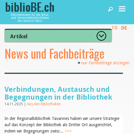
Informationen für die Schul-
und Gemeindebibliotheken
des Kantons Bern
FR
DE
Home
Artikel
Zur Artikelübersicht
News und Fachbeiträge
News und Fachbeiträge
Lesenswert
Gut bewertet
nur Fachbeiträge anzeigen
Kategorien
Bibliotheken
Aus dem Amt für Kultur
Aus der Kommission
Aus den Bibliotheken
Agenda
Verbindungen, Austausch und
Organisation
Raum und Infrastruktur
Begegnungen in der Bibliothek
Bestand
14.11.2025 |
Aus den Bibliotheken
Benutzung
Dienstleistungen
Finanzen
Personal
In der Regionalbibliothek Tavannes haben wir unsere Strategie
Qualitätsmanagement
auf das Konzept der Bibliothek als Dritter Ort ausgerichtet,
biblioBE nutzen
Recht und Politik
indem wir Begegnungen zwisc...
>>>