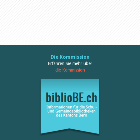
Öffentlichkeitsarbeit
Leseförderung
Aus aller Welt
Verschiedenes
Lesetipps
Tags
Aus- und Weiterbildung
Veranstaltungen
Kinder- und Jugendmedien
Die Kommission
Bibliothek und Schule
Erfahren Sie mehr über
Bibliotheksförderung
die Kommission
Zielpublikum Kinder und
Jugendliche
Einmalige Beiträge
Bibliotheksangebote
Bibliosuisse
Kantonale
Unterstützungsbeiträge
Rezensionen
Schweizer Literatur
Alle Tags
Autoren
Julie Greub