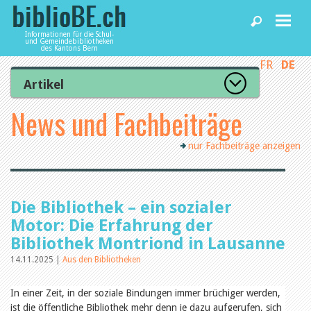
Informationen für die Schul-
und Gemeindebibliotheken
des Kantons Bern
FR
DE
Home
Artikel
Zur Artikelübersicht
News und Fachbeiträge
News und Fachbeiträge
Lesenswert
Gut bewertet
nur Fachbeiträge anzeigen
Kategorien
Bibliotheken
Aus dem Amt für Kultur
Aus der Kommission
Aus den Bibliotheken
Agenda
Die Bibliothek – ein sozialer
Organisation
Raum und Infrastruktur
Motor: Die Erfahrung der
Bestand
Bibliothek Montriond in Lausanne
Benutzung
Dienstleistungen
Finanzen
14.11.2025 |
Aus den Bibliotheken
Personal
Qualitätsmanagement
In einer Zeit, in der soziale Bindungen immer brüchiger werden,
biblioBE nutzen
Recht und Politik
ist die öffentliche Bibliothek mehr denn je dazu aufgerufen, sich