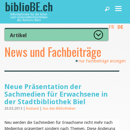
Informationen für die Schul-
und Gemeindebibliotheken
des Kantons Bern
FR
DE
Home
Artikel
Zur Artikelübersicht
News und Fachbeiträge
News und Fachbeiträge
Lesenswert
Gut bewertet
nur Fachbeiträge anzeigen
Kategorien
Bibliotheken
Aus dem Amt für Kultur
Aus der Kommission
Aus den Bibliotheken
Agenda
Neue Präsentation der
Organisation
Raum und Infrastruktur
Sachmedien für Erwachsene in
Bestand
der Stadtbibliothek Biel
Benutzung
Dienstleistungen
Finanzen
20.03.2013 |
Bestand
|
Aus den Bibliotheken
Personal
Qualitätsmanagement
Neu werden die Sachmedien für Erwachsene nicht mehr nach
biblioBE nutzen
Recht und Politik
Medientyp präsentiert sondern nach Themen. Diese Änderung