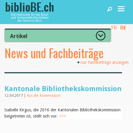
Informationen für die Schul-
und Gemeindebibliotheken
des Kantons Bern
FR
DE
Home
Artikel
Zur Artikelübersicht
News und Fachbeiträge
News und Fachbeiträge
Lesenswert
Gut bewertet
nur Fachbeiträge anzeigen
Kategorien
Bibliotheken
Aus dem Amt für Kultur
Aus der Kommission
Aus den Bibliotheken
Agenda
Kantonale Bibliothekskommission
Organisation
Raum und Infrastruktur
12.04.2017 |
Aus der Kommission
Bestand
Benutzung
Dienstleistungen
Isabelle Kirgus, die 2016 der Kantonalen Bibliothekskommission
Finanzen
beigetreten ist, stellt sich vor.
>>>
Personal
Qualitätsmanagement
biblioBE nutzen
Recht und Politik