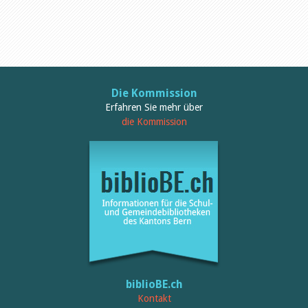
Öffentlichkeitsarbeit
Leseförderung
Aus aller Welt
Verschiedenes
Lesetipps
Tags
Aus- und Weiterbildung
Die Kommission
Veranstaltungen
Erfahren Sie mehr über
Kinder- und Jugendmedien
die Kommission
Bibliothek und Schule
Bibliotheksförderung
Zielpublikum Kinder und
Jugendliche
Einmalige Beiträge
Bibliotheksangebote
Bibliosuisse
Kantonale
Unterstützungsbeiträge
Rezensionen
Schweizer Literatur
Alle Tags
biblioBE.ch
Autoren
Kontakt
Julie Greub