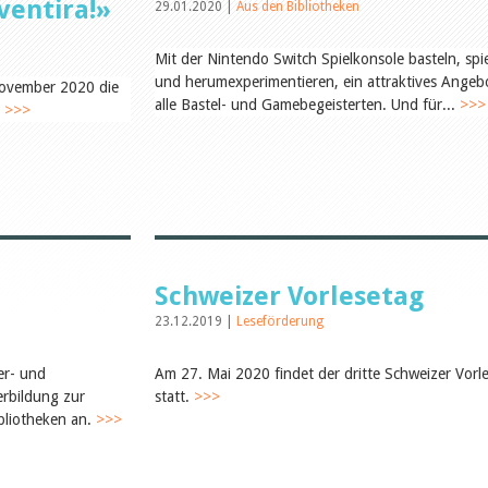
ventira!»
29.01.2020 |
Aus den Bibliotheken
Mit der Nintendo Switch Spielkonsole basteln, spi
und herumexperimentieren, ein attraktives Angeb
November 2020 die
alle Bastel- und Gamebegeisterten. Und für...
>>>
.
>>>
Schweizer Vorlesetag
23.12.2019 |
Leseförderung
er- und
Am 27. Mai 2020 findet der dritte Schweizer Vorl
erbildung zur
statt.
>>>
ibliotheken an.
>>>