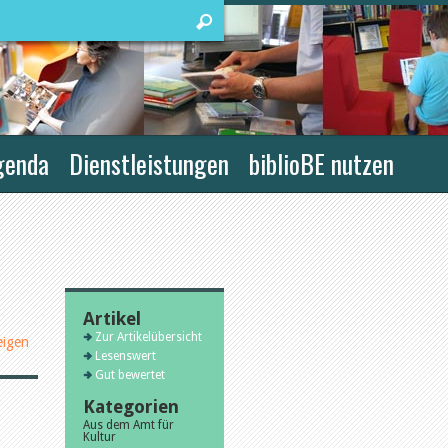
genda
Dienstleistungen
biblioBE nutzen
Artikel
Zur Artikelübersicht
eigen
Lesenswert
Gut bewertet
Kategorien
Aus dem Amt für
Kultur