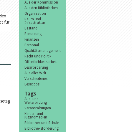
Aus der Kommission
Aus den Bibliotheken
Organisation
elen
Raum und
ot für
Infrastruktur
Bestand
Benutzung
Finanzen
Personal
Qualitätsmanagement
Recht und Politik
Öffentlichkeitsarbeit
Leseförderung
Aus aller Welt
Verschiedenes
Lesetipps
Tags
Aus- und
esetag
Weiterbildung
Veranstaltungen
Kinder- und
Jugendmedien
Bibliothek und Schule
Bibliotheksförderung