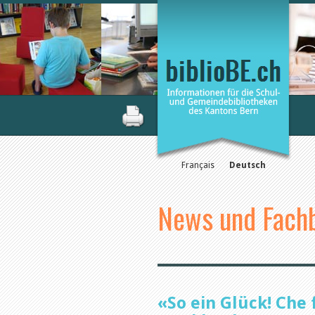
Français
Deutsch
News und Fachb
«So ein Glück! Che f