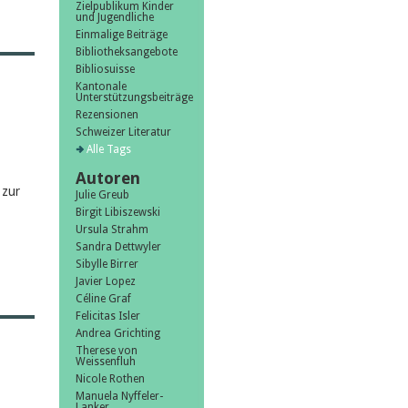
Zielpublikum Kinder
und Jugendliche
Einmalige Beiträge
Bibliotheksangebote
Bibliosuisse
Kantonale
Unterstützungsbeiträge
Rezensionen
Schweizer Literatur
Alle Tags
Autoren
 zur
Julie Greub
Birgit Libiszewski
Ursula Strahm
Sandra Dettwyler
Sibylle Birrer
Javier Lopez
Céline Graf
Felicitas Isler
Andrea Grichting
Therese von
Weissenfluh
Nicole Rothen
Manuela Nyffeler-
Lanker