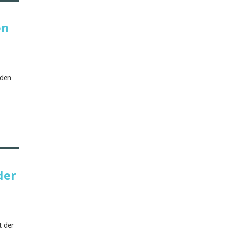
en
nden
der
t der