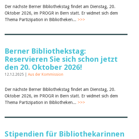
Februar 2025
2024
Der nächste Berner Bibliothekstag findet am Dienstag, 20.
2023
Oktober 2026, im PROGR in Bern statt. Er widmet sich dem
2022
Thema Partizipation in Bibliotheken...
>>>
2021
2020
2019
2018
2017
Berner Bibliothekstag:
2016
Reservieren Sie sich schon jetzt
2015
2014
den 20. Oktober 2026!
2013
12.12.2025 |
Aus der Kommission
2012
Der nächste Berner Bibliothekstag findet am Dienstag, 20.
Oktober 2026, im PROGR in Bern statt. Er widmet sich dem
Thema Partizipation in Bibliotheken...
>>>
Stipendien für Bibliothekarinnen