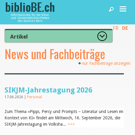
Informationen für die Schul-
und Gemeindebibliotheken
des Kantons Bern
FR
DE
Home
Artikel
Zur Artikelübersicht
News und Fachbeiträge
News und Fachbeiträge
Lesenswert
Gut bewertet
nur Fachbeiträge anzeigen
Kategorien
Bibliotheken
Aus dem Amt für Kultur
Aus der Kommission
Aus den Bibliotheken
Agenda
SIKJM-Jahrestagung 2026
Organisation
Raum und Infrastruktur
17.06.2026 |
Personal
Bestand
Benutzung
Dienstleistungen
Zum Thema «Pippi, Percy und Prompts – Literatur und Lesen im
Finanzen
Kontext von KI» findet am Mittwoch, 16. September 2026, die
Personal
SIKJM-Jahrestagung im Volksha...
Qualitätsmanagement
>>>
biblioBE nutzen
Recht und Politik