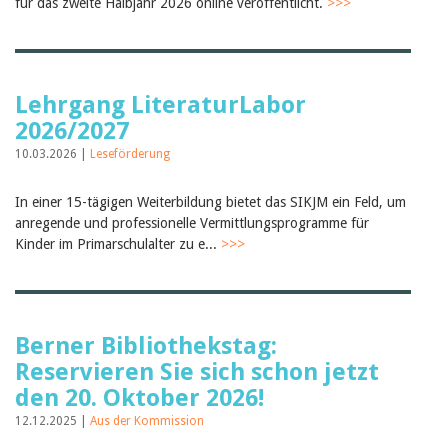
für das zweite Halbjahr 2026 online veröffentlicht.
>>>
Birgit Libiszewski
Ursula Strahm
Sandra Dettwyler
Sibylle Birrer
Javier Lopez
Lehrgang LiteraturLabor
Céline Graf
2026/2027
Felicitas Isler
Andrea Grichting
10.03.2026 |
Leseförderung
Therese von Weissenfluh
Nicole Rothen
In einer 15-tägigen Weiterbildung bietet das SIKJM ein Feld, um
Manuela Nyffeler-Lanker
Alle Autoren
anregende und professionelle Vermittlungsprogramme für
Kinder im Primarschulalter zu e...
>>>
Archiv
Juli 2026
Juni 2026
März 2026
Dezember 2025
Berner Bibliothekstag:
November 2025
Reservieren Sie sich schon jetzt
September 2025
den 20. Oktober 2026!
Juli 2025
Juni 2025
12.12.2025 |
Aus der Kommission
März 2025