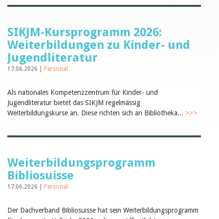
Öffentlichkeitsarbeit
Leseförderung
Aus aller Welt
Verschiedenes
SIKJM-Kursprogramm 2026:
Lesetipps
Weiterbildungen zu Kinder- und
Tags
Jugendliteratur
Aus- und Weiterbildung
17.06.2026 |
Personal
Veranstaltungen
Kinder- und Jugendmedien
Als nationales Kompetenzzentrum für Kinder- und
Bibliothek und Schule
Jugendliteratur bietet das SIKJM regelmässig
Bibliotheksförderung
Zielpublikum Kinder und
Weiterbildungskurse an. Diese richten sich an Bibliotheka...
>>>
Jugendliche
Einmalige Beiträge
Bibliotheksangebote
Bibliosuisse
Kantonale
Weiterbildungsprogramm
Unterstützungsbeiträge
Rezensionen
Bibliosuisse
Schweizer Literatur
17.06.2026 |
Personal
Alle Tags
Autoren
Der Dachverband Bibliosuisse hat sein Weiterbildungsprogramm
Julie Greub