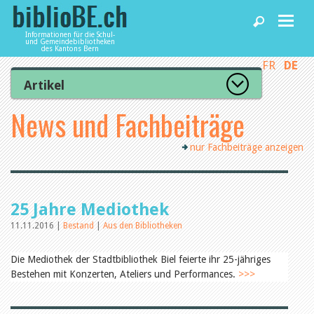
Informationen für die Schul-
und Gemeindebibliotheken
des Kantons Bern
FR
DE
Home
Artikel
Zur Artikelübersicht
News und Fachbeiträge
News und Fachbeiträge
Lesenswert
Gut bewertet
nur Fachbeiträge anzeigen
Kategorien
Bibliotheken
Aus dem Amt für Kultur
Aus der Kommission
Aus den Bibliotheken
Agenda
25 Jahre Mediothek
Organisation
Raum und Infrastruktur
11.11.2016 |
Bestand
|
Aus den Bibliotheken
Bestand
Benutzung
Dienstleistungen
Die Mediothek der Stadtbibliothek Biel feierte ihr 25-jähriges
Finanzen
Bestehen mit Konzerten, Ateliers und Performances.
>>>
Personal
Qualitätsmanagement
biblioBE nutzen
Recht und Politik