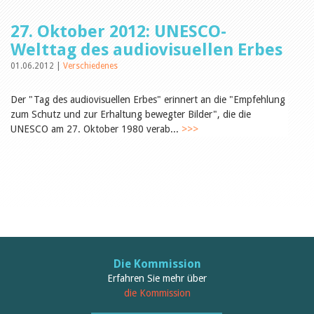
Öffentlichkeitsarbeit
Leseförderung
27. Oktober 2012: UNESCO-
Aus aller Welt
Verschiedenes
Welttag des audiovisuellen Erbes
Lesetipps
01.06.2012 |
Verschiedenes
Tags
Aus- und Weiterbildung
Der "Tag des audiovisuellen Erbes" erinnert an die "Empfehlung
Veranstaltungen
zum Schutz und zur Erhaltung bewegter Bilder", die die
Kinder- und Jugendmedien
UNESCO am 27. Oktober 1980 verab...
>>>
Bibliothek und Schule
Bibliotheksförderung
Zielpublikum Kinder und
Jugendliche
Einmalige Beiträge
Bibliotheksangebote
Bibliosuisse
Kantonale
Unterstützungsbeiträge
Rezensionen
Schweizer Literatur
Die Kommission
Alle Tags
Erfahren Sie mehr über
Autoren
die Kommission
Julie Greub