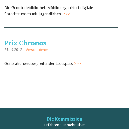
Februar 2025
2024
Die Gemeindebibliothek Möhlin organisiert digitale
2023
Sprechstunden mit Jugendlichen.
>>>
2022
2021
2020
2019
2018
Prix Chronos
2017
2016
26.10.2012 |
Verschiedenes
2015
2014
Generationenübergreifender Lesespass
>>>
2013
2012
Die Kommission
Erfahren Sie mehr über