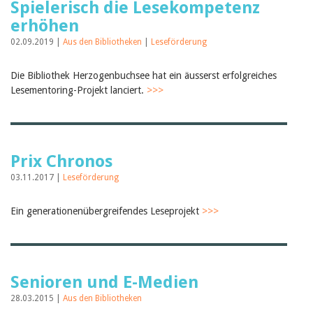
Spielerisch die Lesekompetenz
Birgit Libiszewski
erhöhen
Ursula Strahm
Sandra Dettwyler
02.09.2019 |
Aus den Bibliotheken
|
Leseförderung
Sibylle Birrer
Javier Lopez
Die Bibliothek Herzogenbuchsee hat ein äusserst erfolgreiches
Céline Graf
Felicitas Isler
Lesementoring-Projekt lanciert.
>>>
Andrea Grichting
Therese von Weissenfluh
Nicole Rothen
Manuela Nyffeler-Lanker
Alle Autoren
Prix Chronos
Archiv
03.11.2017 |
Leseförderung
Juli 2026
Juni 2026
Ein generationenübergreifendes Leseprojekt
>>>
März 2026
Dezember 2025
November 2025
September 2025
Juli 2025
Senioren und E-Medien
Juni 2025
28.03.2015 |
Aus den Bibliotheken
März 2025