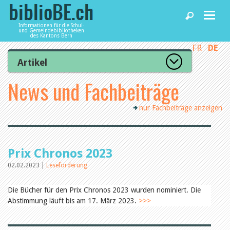
Informationen für die Schul-
und Gemeindebibliotheken
des Kantons Bern
FR
DE
Home
Artikel
Zur Artikelübersicht
News und Fachbeiträge
News und Fachbeiträge
Lesenswert
Gut bewertet
nur Fachbeiträge anzeigen
Kategorien
Bibliotheken
Aus dem Amt für Kultur
Aus der Kommission
Aus den Bibliotheken
Agenda
Prix Chronos 2023
Organisation
Raum und Infrastruktur
02.02.2023 |
Leseförderung
Bestand
Benutzung
Dienstleistungen
Die Bücher für den Prix Chronos 2023 wurden nominiert. Die
Finanzen
Abstimmung läuft bis am 17. März 2023.
>>>
Personal
Qualitätsmanagement
biblioBE nutzen
Recht und Politik