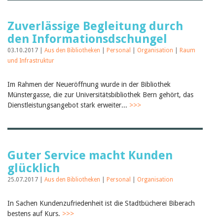
Birgit Libiszewski
Ursula Strahm
Zuverlässige Begleitung durch
Sandra Dettwyler
Sibylle Birrer
den Informationsdschungel
Javier Lopez
03.10.2017 |
Aus den Bibliotheken
|
Personal
|
Organisation
|
Raum
Céline Graf
und Infrastruktur
Felicitas Isler
Andrea Grichting
Therese von Weissenfluh
Im Rahmen der Neueröffnung wurde in der Bibliothek
Nicole Rothen
Münstergasse, die zur Universitätsbibliothek Bern gehört, das
Manuela Nyffeler-Lanker
Dienstleistungsangebot stark erweiter...
>>>
Alle Autoren
Archiv
Juli 2026
Juni 2026
Guter Service macht Kunden
März 2026
glücklich
Dezember 2025
November 2025
25.07.2017 |
Aus den Bibliotheken
|
Personal
|
Organisation
September 2025
Juli 2025
Juni 2025
In Sachen Kundenzufriedenheit ist die Stadtbücherei Biberach
März 2025
bestens auf Kurs.
>>>