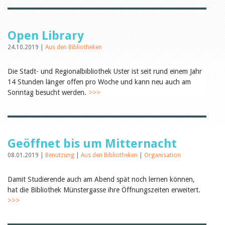
Öffentlichkeitsarbeit
Leseförderung
Aus aller Welt
Verschiedenes
Open Library
Lesetipps
24.10.2019 |
Aus den Bibliotheken
Tags
Aus- und Weiterbildung
Die Stadt- und Regionalbibliothek Uster ist seit rund einem Jahr
Veranstaltungen
14 Stunden länger offen pro Woche und kann neu auch am
Kinder- und Jugendmedien
Sonntag besucht werden.
>>>
Bibliothek und Schule
Bibliotheksförderung
Zielpublikum Kinder und
Jugendliche
Einmalige Beiträge
Bibliotheksangebote
Geöffnet bis um Mitternacht
Bibliosuisse
08.01.2019 |
Benutzung
|
Aus den Bibliotheken
|
Organisation
Kantonale
Unterstützungsbeiträge
Rezensionen
Damit Studierende auch am Abend spät noch lernen können,
Schweizer Literatur
hat die Bibliothek Münstergasse ihre Öffnungszeiten erweitert.
Alle Tags
>>>
Autoren
Julie Greub