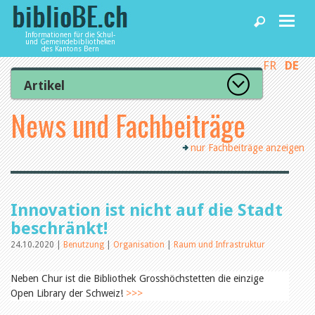
Informationen für die Schul-
und Gemeindebibliotheken
des Kantons Bern
FR
DE
Home
Artikel
Zur Artikelübersicht
News und Fachbeiträge
News und Fachbeiträge
Lesenswert
Gut bewertet
nur Fachbeiträge anzeigen
Kategorien
Bibliotheken
Aus dem Amt für Kultur
Aus der Kommission
Aus den Bibliotheken
Agenda
Innovation ist nicht auf die Stadt
Organisation
Raum und Infrastruktur
beschränkt!
Bestand
24.10.2020 |
Benutzung
|
Organisation
|
Raum und Infrastruktur
Benutzung
Dienstleistungen
Finanzen
Personal
Neben Chur ist die Bibliothek Grosshöchstetten die einzige
Qualitätsmanagement
Open Library der Schweiz!
>>>
biblioBE nutzen
Recht und Politik