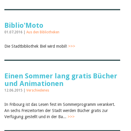
Februar 2025
2024
2023
2022
2021
Biblio'Moto
2020
01.07.2016 |
Aus den Bibliotheken
2019
2018
2017
Die Stadtbibliothek Biel wird mobil!
>>>
2016
2015
2014
2013
2012
Einen Sommer lang gratis Bücher
und Animationen
12.06.2015 |
Verschiedenes
In Fribourg ist das Lesen fest im Sommerprogramm verankert.
An sechs Freizeitorten der Stadt werden Bücher gratis zur
Verfügung gestellt und in der Ba...
>>>