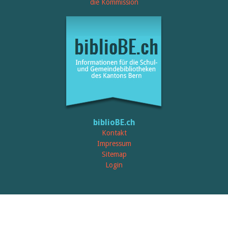
Öffentlichkeitsarbeit
die Kommission
Leseförderung
Aus aller Welt
Verschiedenes
Lesetipps
Tags
Aus- und Weiterbildung
Veranstaltungen
Kinder- und Jugendmedien
Bibliothek und Schule
Bibliotheksförderung
Zielpublikum Kinder und
biblioBE.ch
Jugendliche
Einmalige Beiträge
Kontakt
Bibliotheksangebote
Impressum
Bibliosuisse
Sitemap
Kantonale
Login
Unterstützungsbeiträge
Rezensionen
Schweizer Literatur
Alle Tags
Autoren
Julie Greub