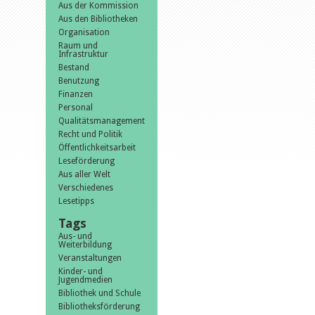
Aus der Kommission
Aus den Bibliotheken
Organisation
Raum und
Infrastruktur
Bestand
Benutzung
Finanzen
Personal
Qualitätsmanagement
Recht und Politik
Öffentlichkeitsarbeit
Leseförderung
Aus aller Welt
Verschiedenes
Lesetipps
Tags
Aus- und
Weiterbildung
Veranstaltungen
Kinder- und
Jugendmedien
Bibliothek und Schule
Bibliotheksförderung