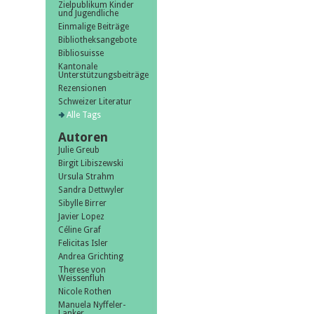
Zielpublikum Kinder
und Jugendliche
Einmalige Beiträge
Bibliotheksangebote
Bibliosuisse
Kantonale
Unterstützungsbeiträge
Rezensionen
Schweizer Literatur
Alle Tags
Autoren
Julie Greub
Birgit Libiszewski
Ursula Strahm
Sandra Dettwyler
Sibylle Birrer
Javier Lopez
Céline Graf
Felicitas Isler
Andrea Grichting
Therese von
Weissenfluh
Nicole Rothen
Manuela Nyffeler-
Lanker