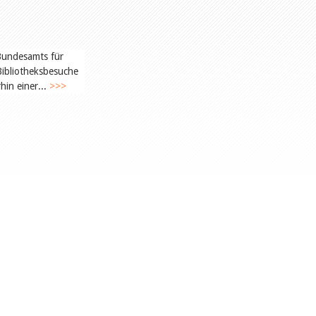
 Bundesamts für
Bibliotheksbesuche
hin einer...
>>>