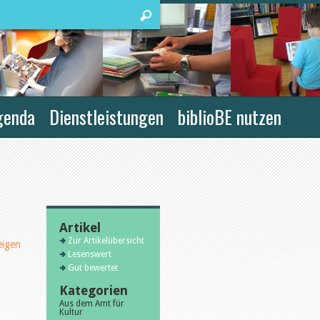
genda
Dienstleistungen
biblioBE nutzen
Artikel
Zur Artikelübersicht
eigen
Lesenswert
Gut bewertet
Kategorien
Aus dem Amt für
Kultur