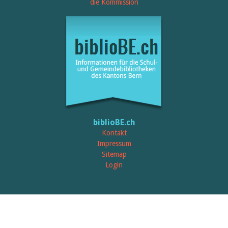
Öffentlichkeitsarbeit
die Kommission
Leseförderung
Aus aller Welt
Verschiedenes
Lesetipps
Tags
Aus- und Weiterbildung
Veranstaltungen
Kinder- und Jugendmedien
Bibliothek und Schule
Bibliotheksförderung
Zielpublikum Kinder und
biblioBE.ch
Jugendliche
Einmalige Beiträge
Kontakt
Bibliotheksangebote
Impressum
Bibliosuisse
Sitemap
Kantonale
Login
Unterstützungsbeiträge
Rezensionen
Schweizer Literatur
Alle Tags
Autoren
Julie Greub