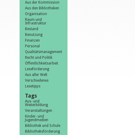
Aus der Kommission
Aus den Bibliotheken
Organisation
Raum und
Infrastruktur
Bestand
Benutzung
Finanzen
Personal
Qualitätsmanagement
Recht und Politik
Öffentlichkeitsarbeit
Leseförderung
Aus aller Welt
Verschiedenes
Lesetipps
Tags
Aus- und
Weiterbildung
Veranstaltungen
Kinder- und
Jugendmedien
Bibliothek und Schule
Bibliotheksförderung