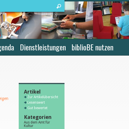
genda
Dienstleistungen
biblioBE nutzen
Artikel
Zur Artikelübersicht
eigen
Lesenswert
Gut bewertet
Kategorien
Aus dem Amt für
Kultur