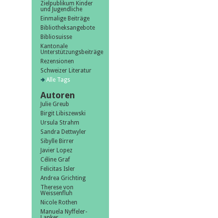
Zielpublikum Kinder
und Jugendliche
Einmalige Beiträge
Bibliotheksangebote
Bibliosuisse
Kantonale
Unterstützungsbeiträge
Rezensionen
Schweizer Literatur
Alle Tags
Autoren
Julie Greub
Birgit Libiszewski
Ursula Strahm
Sandra Dettwyler
Sibylle Birrer
Javier Lopez
Céline Graf
Felicitas Isler
Andrea Grichting
Therese von
Weissenfluh
Nicole Rothen
Manuela Nyffeler-
Lanker