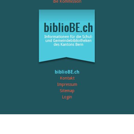
Öffentlichkeitsarbeit
die Kommission
Leseförderung
Aus aller Welt
Verschiedenes
Lesetipps
Tags
Aus- und Weiterbildung
Veranstaltungen
Kinder- und Jugendmedien
Bibliothek und Schule
Bibliotheksförderung
Zielpublikum Kinder und
biblioBE.ch
Jugendliche
Einmalige Beiträge
Kontakt
Bibliotheksangebote
Impressum
Bibliosuisse
Sitemap
Kantonale
Login
Unterstützungsbeiträge
Rezensionen
Schweizer Literatur
Alle Tags
Autoren
Julie Greub