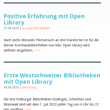
Öffentlichkeitsarbeit
Leseförderung
Aus aller Welt
Verschiedenes
Positive Erfahrung mit Open
Lesetipps
Library
Tags
31.08.2023 |
Aus den Bibliotheken
Aus- und Weiterbildung
Veranstaltungen
Nach sechs Monaten Pilotversuch an drei Standorten ist für die
Kinder- und Jugendmedien
Berner Kornhausbibliotheken nun klar: Open Library wird
Bibliothek und Schule
definitiv eingeführt.
>>>
Bibliotheksförderung
Zielpublikum Kinder und
Jugendliche
Einmalige Beiträge
Bibliotheksangebote
Bibliosuisse
Erste Westschweizer Bibliotheken
Kantonale
mit Open Library
Unterstützungsbeiträge
Rezensionen
08.08.2023 |
Benutzung
Schweizer Literatur
Alle Tags
Die drei Freiburger Bibliotheken Düdingen, Schmitten und
Autoren
Wünnewil sind seit dem 1. Juli 2023 jeden Tag von 6 Uhr bis 22
Julie Greub
Uhr geöffnet.
>>>