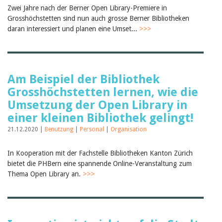
Februar 2025
Zwei Jahre nach der Berner Open Library-Premiere in
2024
Grosshöchstetten sind nun auch grosse Berner Bibliotheken
2023
daran interessiert und planen eine Umset...
2022
>>>
2021
2020
2019
2018
2017
Am Beispiel der Bibliothek
2016
Grosshöchstetten lernen, wie die
2015
Umsetzung der Open Library in
2014
2013
einer kleinen Bibliothek gelingt!
2012
21.12.2020 |
Benutzung
|
Personal
|
Organisation
In Kooperation mit der Fachstelle Bibliotheken Kanton Zürich
bietet die PHBern eine spannende Online-Veranstaltung zum
Thema Open Library an.
>>>