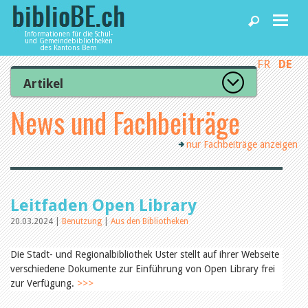
Informationen für die Schul-
und Gemeindebibliotheken
des Kantons Bern
FR
DE
Home
Artikel
Zur Artikelübersicht
News und Fachbeiträge
News und Fachbeiträge
Lesenswert
Gut bewertet
nur Fachbeiträge anzeigen
Kategorien
Bibliotheken
Aus dem Amt für Kultur
Aus der Kommission
Aus den Bibliotheken
Agenda
Leitfaden Open Library
Organisation
Raum und Infrastruktur
20.03.2024 |
Benutzung
|
Aus den Bibliotheken
Bestand
Benutzung
Dienstleistungen
Die Stadt- und Regionalbibliothek Uster stellt auf ihrer Webseite
Finanzen
verschiedene Dokumente zur Einführung von Open Library frei
Personal
zur Verfügung.
Qualitätsmanagement
>>>
biblioBE nutzen
Recht und Politik