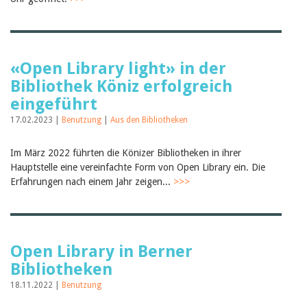
Birgit Libiszewski
Ursula Strahm
Sandra Dettwyler
Sibylle Birrer
Javier Lopez
«Open Library light» in der
Céline Graf
Bibliothek Köniz erfolgreich
Felicitas Isler
eingeführt
Andrea Grichting
Therese von Weissenfluh
17.02.2023 |
Benutzung
|
Aus den Bibliotheken
Nicole Rothen
Manuela Nyffeler-Lanker
Alle Autoren
Im März 2022 führten die Könizer Bibliotheken in ihrer
Hauptstelle eine vereinfachte Form von Open Library ein. Die
Archiv
Erfahrungen nach einem Jahr zeigen...
>>>
Juli 2026
Juni 2026
März 2026
Dezember 2025
November 2025
Open Library in Berner
September 2025
Bibliotheken
Juli 2025
Juni 2025
18.11.2022 |
Benutzung
März 2025