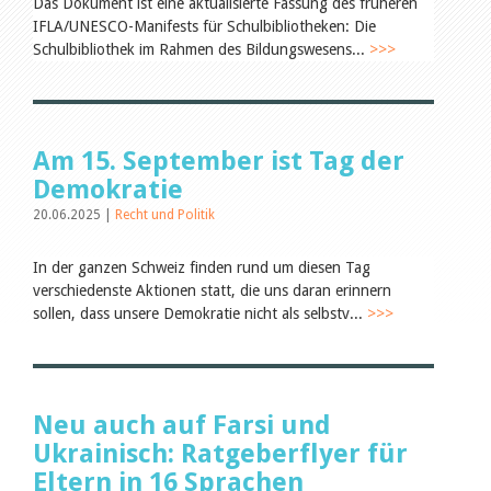
Leseförderung
Das Dokument ist eine aktualisierte Fassung des früheren
Aus aller Welt
IFLA/UNESCO-Manifests für Schulbibliotheken: Die
Verschiedenes
Schulbibliothek im Rahmen des Bildungswesens...
>>>
Lesetipps
Tags
Alle Tags
Am 15. September ist Tag der
Autoren
Demokratie
Birgit Libiszewski
Ursula Strahm
20.06.2025 |
Recht und Politik
Julie Greub
Sandra Dettwyler
In der ganzen Schweiz finden rund um diesen Tag
Sibylle Birrer
verschiedenste Aktionen statt, die uns daran erinnern
Javier Lopez
Céline Graf
sollen, dass unsere Demokratie nicht als selbstv...
>>>
Felicitas Isler
Andrea Grichting
Nicole Rothen
Therese von Weissenfluh
Manuela Nyffeler-Lanker
Neu auch auf Farsi und
Alle Autoren
Ukrainisch: Ratgeberflyer für
Archiv
Eltern in 16 Sprachen