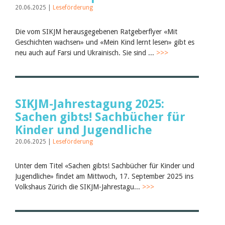
Juli 2026
20.06.2025 |
Leseförderung
Juni 2026
März 2026
Die vom SIKJM herausgegebenen Ratgeberflyer «Mit
Dezember 2025
November 2025
Geschichten wachsen» und «Mein Kind lernt lesen» gibt es
September 2025
neu auch auf Farsi und Ukrainisch. Sie sind ...
>>>
Juli 2025
Juni 2025
März 2025
Februar 2025
2024
SIKJM-Jahrestagung 2025:
2023
Sachen gibts! Sachbücher für
2022
Kinder und Jugendliche
2021
2020
20.06.2025 |
Leseförderung
2019
2018
Unter dem Titel «Sachen gibts! Sachbücher für Kinder und
2017
2016
Jugendliche» findet am Mittwoch, 17. September 2025 ins
2015
Volkshaus Zürich die SIKJM-Jahrestagu...
>>>
2014
2013
2012