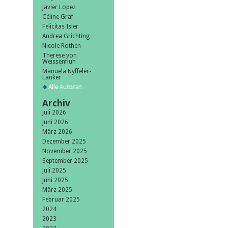
Javier Lopez
Céline Graf
Felicitas Isler
Andrea Grichting
Nicole Rothen
Therese von
Weissenfluh
Manuela Nyffeler-
Lanker
Alle Autoren
Archiv
Juli 2026
Juni 2026
März 2026
Dezember 2025
November 2025
September 2025
Juli 2025
Juni 2025
März 2025
Februar 2025
2024
2023