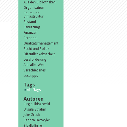
Aus den Bibliotheken
Organisation
Raum und
Infrastruktur
Bestand
6
Benutzung
Finanzen
Personal
Qualitätsmanagement
Recht und Politik
Öffentlichkeitsarbeit
Leseförderung
Aus aller Welt
Verschiedenes
Lesetipps
Tags
Alle Tags
Autoren
Birgit Libiszewski
Ursula Strahm
Julie Greub
Sandra Dettwyler
Sibylle Birrer