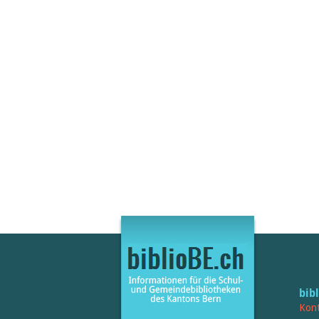
bib
Kont