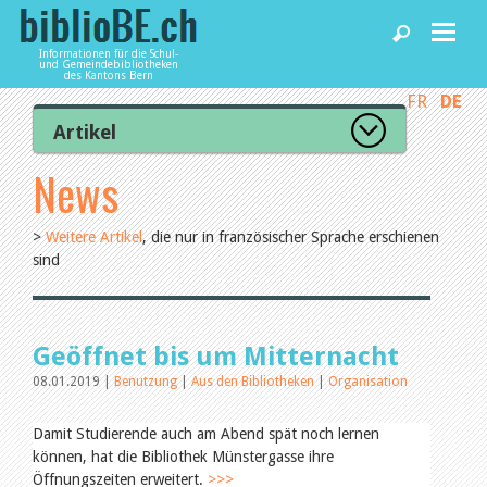
Informationen für die Schul-
und Gemeindebibliotheken
des Kantons Bern
FR
DE
Home
Artikel
Zur Artikelübersicht
News
News und Fachbeiträge
RSS Feed
Kategorien
>
Weitere Artikel
, die nur in französischer Sprache erschienen
Aus dem Amt für Kultur
Bibliotheken
sind
Aus der Kommission
Aus den Bibliotheken
Organisation
Agenda
Raum und Infrastruktur
Bestand
Geöffnet bis um Mitternacht
Benutzung
08.01.2019 |
Benutzung
|
Aus den Bibliotheken
|
Organisation
Finanzen
Dienstleistungen
Personal
Qualitätsmanagement
Damit Studierende auch am Abend spät noch lernen
Recht und Politik
können, hat die Bibliothek Münstergasse ihre
biblioBE nutzen
Öffentlichkeitsarbeit
Öffnungszeiten erweitert.
>>>