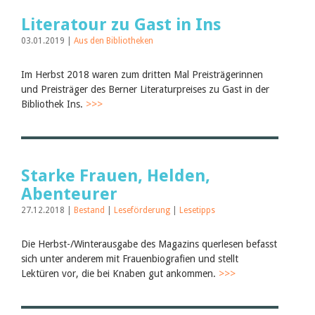
Juli 2026
Juni 2026
Literatour zu Gast in Ins
März 2026
03.01.2019 |
Aus den Bibliotheken
Dezember 2025
November 2025
September 2025
Im Herbst 2018 waren zum dritten Mal Preisträgerinnen
Juli 2025
und Preisträger des Berner Literaturpreises zu Gast in der
Juni 2025
Bibliothek Ins.
>>>
März 2025
Februar 2025
2024
2023
2022
Starke Frauen, Helden,
2021
Abenteurer
2020
2019
27.12.2018 |
Bestand
|
Leseförderung
|
Lesetipps
2018
2017
Die Herbst-/Winterausgabe des Magazins querlesen befasst
2016
sich unter anderem mit Frauenbiografien und stellt
2015
2014
Lektüren vor, die bei Knaben gut ankommen.
>>>
2013
2012