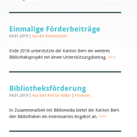
Leseförderung
Aus aller Welt
Verschiedenes
Lesetipps
Tags
Einmalige Förderbeiträge
Alle Tags
04.01.2019 |
Aus der Kommission
Autoren
Ende 2018 unterstützte der Kanton Bern ein weiteres
Birgit Libiszewski
Bibliotheksprojekt mit einem Unterstützungsbeitrag.
>>>
Ursula Strahm
Julie Greub
Sandra Dettwyler
Sibylle Birrer
Javier Lopez
Bibliotheksförderung
Céline Graf
Felicitas Isler
04.01.2019 |
Aus dem Amt für Kultur
|
Finanzen
Andrea Grichting
Nicole Rothen
In Zusammenarbeit mit Bibliomedia bietet der Kanton Bern
Therese von Weissenfluh
Manuela Nyffeler-Lanker
den Bibliotheken ein interessantes Angebot an.
>>>
Alle Autoren
Archiv