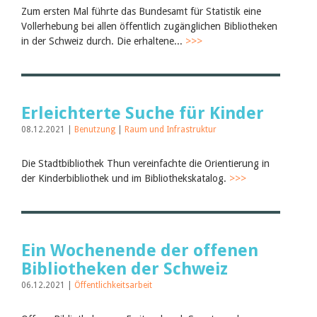
Juli 2026
Zum ersten Mal führte das Bundesamt für Statistik eine
Juni 2026
Vollerhebung bei allen öffentlich zugänglichen Bibliotheken
März 2026
in der Schweiz durch. Die erhaltene...
>>>
Dezember 2025
November 2025
September 2025
Juli 2025
Juni 2025
Erleichterte Suche für Kinder
März 2025
Februar 2025
08.12.2021 |
Benutzung
|
Raum und Infrastruktur
2024
2023
Die Stadtbibliothek Thun vereinfachte die Orientierung in
2022
der Kinderbibliothek und im Bibliothekskatalog.
>>>
2021
2020
2019
2018
2017
Ein Wochenende der offenen
2016
2015
Bibliotheken der Schweiz
2014
06.12.2021 |
Öffentlichkeitsarbeit
2013
2012