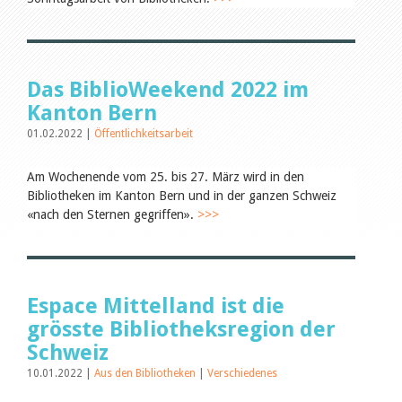
Leseförderung
Aus aller Welt
Verschiedenes
Lesetipps
Tags
Das BiblioWeekend 2022 im
Alle Tags
Kanton Bern
Autoren
01.02.2022 |
Öffentlichkeitsarbeit
Birgit Libiszewski
Ursula Strahm
Am Wochenende vom 25. bis 27. März wird in den
Julie Greub
Bibliotheken im Kanton Bern und in der ganzen Schweiz
Sandra Dettwyler
«nach den Sternen gegriffen».
>>>
Sibylle Birrer
Javier Lopez
Céline Graf
Felicitas Isler
Andrea Grichting
Espace Mittelland ist die
Nicole Rothen
grösste Bibliotheksregion der
Therese von Weissenfluh
Manuela Nyffeler-Lanker
Schweiz
Alle Autoren
10.01.2022 |
Aus den Bibliotheken
|
Verschiedenes
Archiv