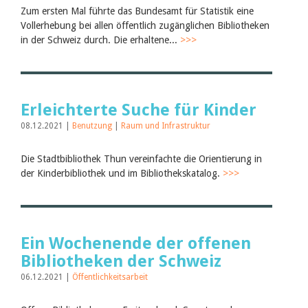
Juli 2026
Zum ersten Mal führte das Bundesamt für Statistik eine
Juni 2026
Vollerhebung bei allen öffentlich zugänglichen Bibliotheken
März 2026
in der Schweiz durch. Die erhaltene...
>>>
Dezember 2025
November 2025
September 2025
Juli 2025
Juni 2025
Erleichterte Suche für Kinder
März 2025
Februar 2025
08.12.2021 |
Benutzung
|
Raum und Infrastruktur
2024
2023
Die Stadtbibliothek Thun vereinfachte die Orientierung in
2022
der Kinderbibliothek und im Bibliothekskatalog.
>>>
2021
2020
2019
2018
2017
Ein Wochenende der offenen
2016
2015
Bibliotheken der Schweiz
2014
06.12.2021 |
Öffentlichkeitsarbeit
2013
2012