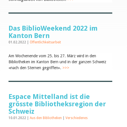
Leseförderung
Aus aller Welt
Verschiedenes
Lesetipps
Tags
Das BiblioWeekend 2022 im
Alle Tags
Kanton Bern
Autoren
01.02.2022 |
Öffentlichkeitsarbeit
Birgit Libiszewski
Ursula Strahm
Am Wochenende vom 25. bis 27. März wird in den
Julie Greub
Bibliotheken im Kanton Bern und in der ganzen Schweiz
Sandra Dettwyler
«nach den Sternen gegriffen».
>>>
Sibylle Birrer
Javier Lopez
Céline Graf
Felicitas Isler
Andrea Grichting
Espace Mittelland ist die
Nicole Rothen
grösste Bibliotheksregion der
Therese von Weissenfluh
Manuela Nyffeler-Lanker
Schweiz
Alle Autoren
10.01.2022 |
Aus den Bibliotheken
|
Verschiedenes
Archiv