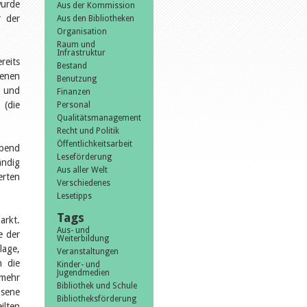
wurde
Aus der Kommission
r der
Aus den Bibliotheken
Organisation
Raum und
Infrastruktur
reits
Bestand
senen
Benutzung
n und
Finanzen
 (die
Personal
Qualitätsmanagement
Recht und Politik
Öffentlichkeitsarbeit
Abend
Leseförderung
ändig
Aus aller Welt
erten
Verschiedenes
Lesetipps
Tags
arkt.
Aus- und
e der
Weiterbildung
lage,
Veranstaltungen
n die
Kinder- und
Jugendmedien
 mehr
Bibliothek und Schule
hsene
Bibliotheksförderung
ilten