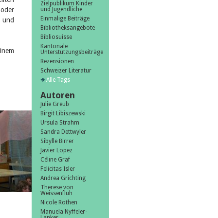
Zielpublikum Kinder
 oder
und Jugendliche
Einmalige Beiträge
n und
Bibliotheksangebote
Bibliosuisse
Kantonale
einem
Unterstützungsbeiträge
Rezensionen
Schweizer Literatur
Alle Tags
Autoren
Julie Greub
Birgit Libiszewski
Ursula Strahm
Sandra Dettwyler
Sibylle Birrer
Javier Lopez
Céline Graf
Felicitas Isler
Andrea Grichting
Therese von
Weissenfluh
Nicole Rothen
Manuela Nyffeler-
Lanker