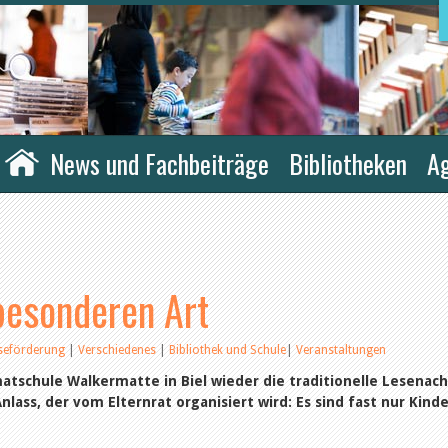
News und Fachbeiträge
Bibliotheken
A
besonderen Art
seförderung
|
Verschiedenes
|
Bibliothek und Schule
|
Veranstaltungen
matschule Walkermatte in Biel wieder die traditionelle Lesenach
nlass, der vom Elternrat organisiert wird: Es sind fast nur Kinde