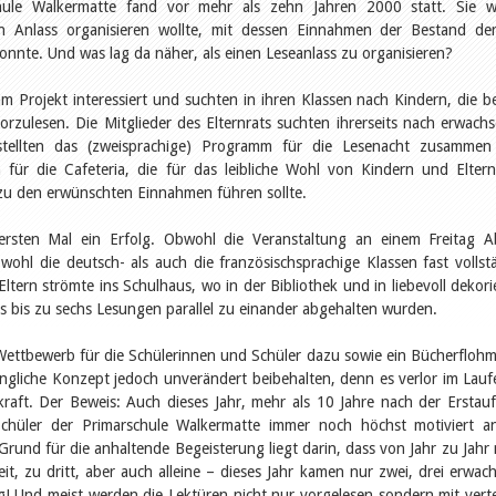
chule Walkermatte fand vor mehr als zehn Jahren 2000 statt. Sie 
inen Anlass organisieren wollte, mit dessen Einnahmen der Bestand de
konnte. Und was lag da näher, als einen Leseanlass zu organisieren?
m Projekt interessiert und suchten in ihren Klassen nach Kindern, die be
vorzulesen. Die Mitglieder des Elternrats suchten ihrerseits nach erwach
 stellten das (zweisprachige) Programm für die Lesenacht zusamme
n für die Cafeteria, die für das leibliche Wohl von Kindern und Eltern
 zu den erwünschten Einnahmen führen sollte.
ersten Mal ein Erfolg. Obwohl die Veranstaltung an einem Freitag 
ohl die deutsch- als auch die französischsprachige Klassen fast vollst
ltern strömte ins Schulhaus, wo in der Bibliothek und in liebevoll dekori
bis zu sechs Lesungen parallel zu einander abgehalten wurden.
Wettbewerb für die Schülerinnen und Schüler dazu sowie ein Bücherflohm
liche Konzept jedoch unverändert beibehalten, denn es verlor im Lauf
raft. Der Beweis: Auch dieses Jahr, mehr als 10 Jahre nach der Erstauf
Schüler der Primarschule Walkermatte immer noch höchst motiviert a
Grund für die anhaltende Begeisterung liegt darin, dass von Jahr zu Jahr
it, zu dritt, aber auch alleine – dieses Jahr kamen nur zwei, drei erwac
! Und meist werden die Lektüren nicht nur vorgelesen sondern mit verte