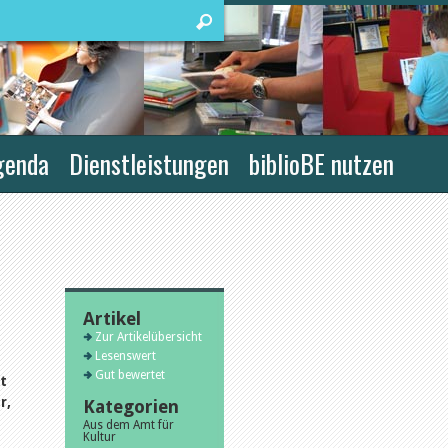
genda
Dienstleistungen
biblioBE nutzen
Artikel
Zur Artikelübersicht
Lesenswert
Gut bewertet
t
r,
Kategorien
Aus dem Amt für
Kultur