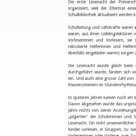
Die erste Lesenacht der Primars
organisiert, weil der Elternrat e
Schulbibliothek aktualisiert werden 
Schulleitung und Lehrkräfte waren a
waren, aus ihren Lieblingslektüren 
Vorleserinnen und Vorlesern, sie
rekrutierte Helferinnen und Helfer
ebenfalls eingeladen waren) sorgen
Die Lesenacht wurde gleich beim 
durchgeführt wurde, fanden sich sow
ein. Und auch eine grosse Zahl von E
Klassenzimmern im Stundenrhythmus 
In späteren Jahren kamen noch ein 
Davon abgesehen wurde das ursprüng
Jahre nichts von seiner Anziehungsk
„pilgerten“ die Schülerinnen und 
Lesenacht. Ein nicht unwesentlicher 
Kinder vorlesen, in Gruppen, zu zwe
Vorleserinnen oder Vorleser zum Zug