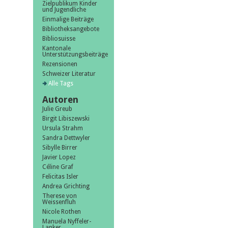
Zielpublikum Kinder
und Jugendliche
Einmalige Beiträge
Bibliotheksangebote
Bibliosuisse
Kantonale
Unterstützungsbeiträge
Rezensionen
Schweizer Literatur
Alle Tags
Autoren
Julie Greub
Birgit Libiszewski
Ursula Strahm
Sandra Dettwyler
Sibylle Birrer
Javier Lopez
Céline Graf
Felicitas Isler
Andrea Grichting
Therese von
Weissenfluh
Nicole Rothen
Manuela Nyffeler-
Lanker