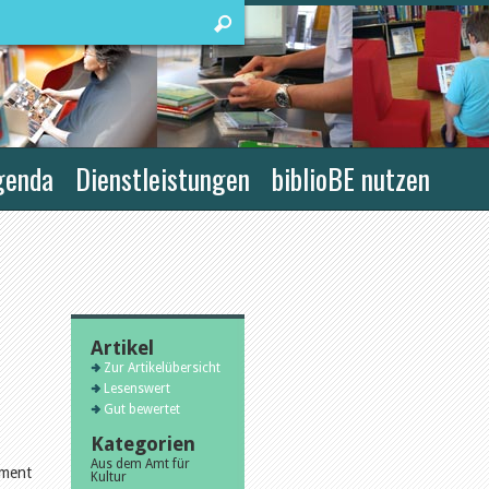
genda
Dienstleistungen
biblioBE nutzen
Artikel
Zur Artikelübersicht
Lesenswert
Gut bewertet
Kategorien
Aus dem Amt für
ement
Kultur