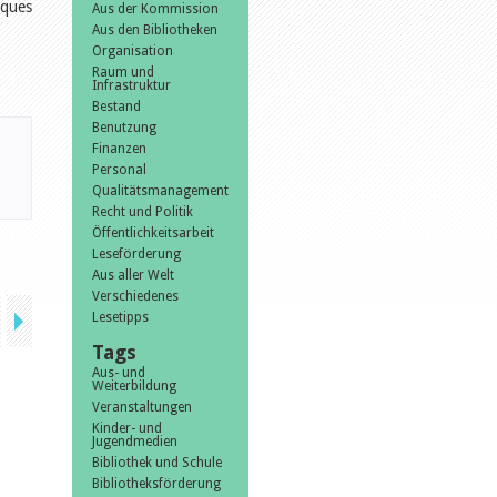
èques
Aus der Kommission
Aus den Bibliotheken
Organisation
Raum und
Infrastruktur
Bestand
Benutzung
Finanzen
Personal
Qualitätsmanagement
Recht und Politik
Öffentlichkeitsarbeit
Leseförderung
Aus aller Welt
Verschiedenes
Lesetipps
Tags
Aus- und
Weiterbildung
Veranstaltungen
Kinder- und
Jugendmedien
Bibliothek und Schule
Bibliotheksförderung