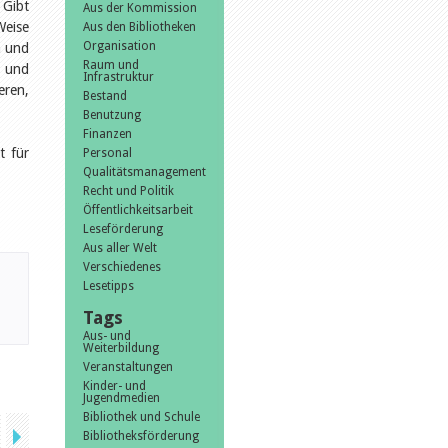
 Gibt
Aus der Kommission
Weise
Aus den Bibliotheken
Organisation
n und
Raum und
n und
Infrastruktur
eren,
Bestand
Benutzung
Finanzen
t für
Personal
Qualitätsmanagement
Recht und Politik
Öffentlichkeitsarbeit
Leseförderung
Aus aller Welt
Verschiedenes
Lesetipps
Tags
Aus- und
Weiterbildung
Veranstaltungen
Kinder- und
Jugendmedien
Bibliothek und Schule
Bibliotheksförderung