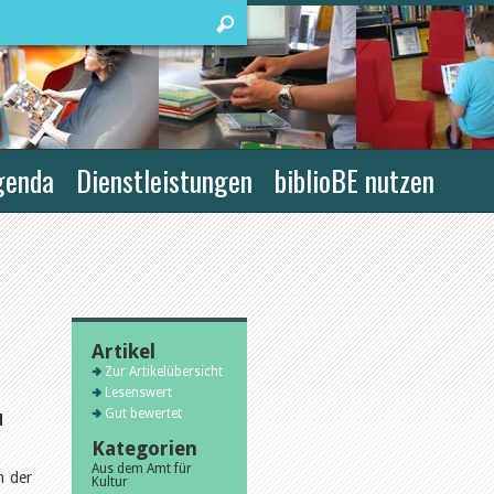
genda
Dienstleistungen
biblioBE nutzen
Artikel
Zur Artikelübersicht
Lesenswert
Gut bewertet
d
Kategorien
Aus dem Amt für
n der
Kultur