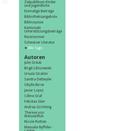
Zielpublikum Kinder
und Jugendliche
Einmalige Beiträge
Bibliotheksangebote
Bibliosuisse
Kantonale
Unterstützungsbeiträge
Rezensionen
Schweizer Literatur
Alle Tags
Autoren
Julie Greub
Birgit Libiszewski
Ursula Strahm
Sandra Dettwyler
Sibylle Birrer
Javier Lopez
Céline Graf
Felicitas Isler
Andrea Grichting
Therese von
Weissenfluh
Nicole Rothen
Manuela Nyffeler-
Lanker