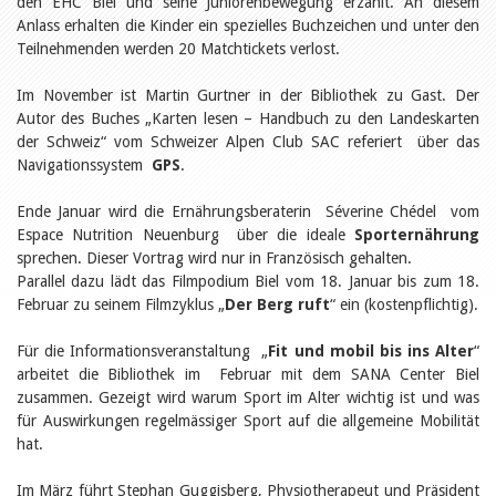
den EHC Biel und seine Juniorenbewegung erzählt. An diesem
Öffentlichkeitsarbeit
Leseförderung
Anlass erhalten die Kinder ein spezielles Buchzeichen und unter den
Aus aller Welt
Teilnehmenden werden 20 Matchtickets verlost.
Verschiedenes
Lesetipps
Im November ist Martin Gurtner in der Bibliothek zu Gast. Der
Tags
Autor des Buches „Karten lesen – Handbuch zu den Landeskarten
der Schweiz“ vom Schweizer Alpen Club SAC referiert über das
Aus- und Weiterbildung
Navigationssystem
GPS
.
Veranstaltungen
Kinder- und Jugendmedien
Ende Januar wird die Ernährungsberaterin Séverine Chédel vom
Bibliothek und Schule
Bibliotheksförderung
Espace Nutrition Neuenburg über die ideale
Sporternährung
Zielpublikum Kinder und
sprechen. Dieser Vortrag wird nur in Französisch gehalten.
Jugendliche
Parallel dazu lädt das Filmpodium Biel vom 18. Januar bis zum 18.
Einmalige Beiträge
Februar zu seinem Filmzyklus „
Der Berg ruft
“ ein (kostenpflichtig).
Bibliotheksangebote
Bibliosuisse
Für die Informationsveranstaltung „
Kantonale
Fit und mobil bis ins Alter
“
Unterstützungsbeiträge
arbeitet die Bibliothek im Februar mit dem SANA Center Biel
Rezensionen
zusammen. Gezeigt wird warum Sport im Alter wichtig ist und was
Schweizer Literatur
für Auswirkungen regelmässiger Sport auf die allgemeine Mobilität
Alle Tags
hat.
Autoren
Julie Greub
Im März führt Stephan Guggisberg, Physiotherapeut und Präsident