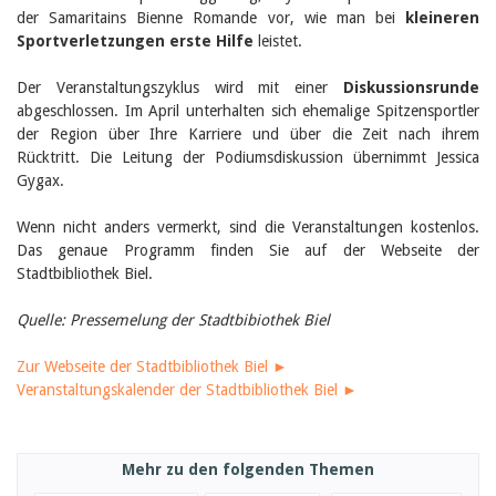
Birgit Libiszewski
der Samaritains Bienne Romande vor, wie man bei
kleineren
Ursula Strahm
Sportverletzungen erste Hilfe
leistet.
Sandra Dettwyler
Sibylle Birrer
Der Veranstaltungszyklus wird mit einer
Diskussionsrunde
Javier Lopez
abgeschlossen. Im April unterhalten sich ehemalige Spitzensportler
Céline Graf
der Region über Ihre Karriere und über die Zeit nach ihrem
Felicitas Isler
Rücktritt. Die Leitung der Podiumsdiskussion übernimmt Jessica
Andrea Grichting
Gygax.
Therese von Weissenfluh
Nicole Rothen
Manuela Nyffeler-Lanker
Wenn nicht anders vermerkt, sind die Veranstaltungen kostenlos.
Alle Autoren
Das genaue Programm finden Sie auf der Webseite der
Stadtbibliothek Biel.
Archiv
Juli 2026
Quelle: Pressemelung der Stadtbibiothek Biel
Juni 2026
März 2026
Zur Webseite der Stadtbibliothek Biel ►
Dezember 2025
Veranstaltungskalender der Stadtbibliothek Biel ►
November 2025
September 2025
Juli 2025
Juni 2025
Mehr zu den folgenden Themen
März 2025