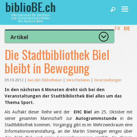
Informationen für die Schul-
und Gemeindebibliotheken
des Kantons Bern
FR
DE
Home
Artikel
Zur Artikelübersicht
Die Stadtbibliothek Biel
News und Fachbeiträge
Lesenswert
Gut bewertet
bleibt in Bewegung
Kategorien
Bibliotheken
Aus dem Amt für Kultur
Aus der Kommission
09.10.2012
|
Aus den Bibliotheken
|
Verschiedenes
|
Veranstaltungen
Aus den Bibliotheken
Agenda
In den nächsten 6 Monaten dreht sich bei den
Organisation
Veranstaltungen der Stadtbibliothek Biel alles um das
Raum und Infrastruktur
Thema Sport.
Bestand
Benutzung
Dienstleistungen
Als Auftakt dieser Reihe wird der
EHC Biel
am 25. Oktober mit
Finanzen
seiner gesamten Mannschaft zur
Autogrammstunde
in die
Personal
Stadtbibliothek kommen. Vorgängig gibt es im Mehrzweckraum eine
Qualitätsmanagement
biblioBE nutzen
Informationsveranstaltung, an der Martin Steinegger einiges über
Recht und Politik