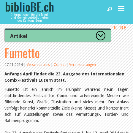
Informationen für die Schul-
und Gemeindebibliotheken
des Kantons Bern
FR
DE
Home
Artikel
Zur Artikelübersicht
Fumetto
News und Fachbeiträge
Lesenswert
Gut bewertet
Kategorien
07.01.2014
|
Verschiedenes
|
Comics
|
Veranstaltungen
Bibliotheken
Aus dem Amt für Kultur
Anfangs April findet die 23. Ausgabe des Internationalen
Aus der Kommission
Comix-Festivals Luzern statt.
Aus den Bibliotheken
Agenda
Organisation
Fumetto ist ein jährlich im Frühjahr während neun Tagen
Raum und Infrastruktur
stattfindendes Festival für Comic und artverwandte Medien wie
Bestand
Bildende Kunst, Grafik, Illustration und vieles mehr. Der Anlass
Benutzung
Dienstleistungen
verfolgt keinerlei kommerzielle Ziele (keine Messe) und konzentriert
Finanzen
sich auf Ausstellungen sowie das Vermittlungs-, Förder- und
Personal
Rahmenprogramm.
Qualitätsmanagement
biblioBE nutzen
Recht und Politik