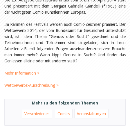
Die 23. Ausgabe des Festivals findet vom 5. bis 13. April 2014 statt
Öffentlichkeitsarbeit
und präsentiert mit dem Stargast Gabriella Giandelli (*1963) eine
Leseförderung
Aus aller Welt
der wichtigsten Comic-Künstlerinnen Europas.
Verschiedenes
Lesetipps
Im Rahmen des Festivals werden auch Comic-Zeichner prämiert. Der
Wettbewerb 2014, der vom Bundesamt für Gesundheit unterstützt
Tags
wird, ist dem Thema "Genuss oder Sucht" gewidmet und die
Aus- und Weiterbildung
Teilnehmerinnen und Teilnehmer sind eingeladen, sich in ihren
Veranstaltungen
Arbeiten z.B. mit folgenden Fragen auseinanderszusetzen: Braucht
Kinder- und Jugendmedien
man immer mehr? Wann kippt Genuss in Sucht? Und findet das
Bibliothek und Schule
Geniessen alleine oder mit anderen statt?
Bibliotheksförderung
Zielpublikum Kinder und
Jugendliche
Mehr Information >
Einmalige Beiträge
Bibliotheksangebote
Wettbewerbs-Ausschreibung >
Bibliosuisse
Kantonale
Unterstützungsbeiträge
Rezensionen
Mehr zu den folgenden Themen
Schweizer Literatur
Alle Tags
Verschiedenes
Comics
Veranstaltungen
Autoren
Julie Greub