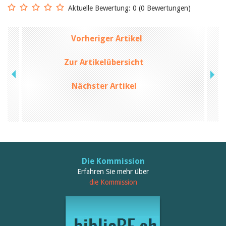
Birgit Libiszewski
Aktuelle Bewertung: 0 (0 Bewertungen)
Ursula Strahm
Sandra Dettwyler
Sibylle Birrer
Vorheriger Artikel
Javier Lopez
Céline Graf
Zur Artikelübersicht
Felicitas Isler
Andrea Grichting
Therese von Weissenfluh
Nächster Artikel
Nicole Rothen
Manuela Nyffeler-Lanker
Alle Autoren
Archiv
Juli 2026
Juni 2026
März 2026
Die Kommission
Dezember 2025
Erfahren Sie mehr über
November 2025
die Kommission
September 2025
Juli 2025
Juni 2025
März 2025