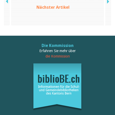
Birgit Libiszewski
Nächster Artikel
Ursula Strahm
Sandra Dettwyler
Sibylle Birrer
Javier Lopez
Céline Graf
Felicitas Isler
Andrea Grichting
Therese von Weissenfluh
Die Kommission
Nicole Rothen
Erfahren Sie mehr über
Manuela Nyffeler-Lanker
die Kommission
Alle Autoren
Archiv
Juli 2026
Juni 2026
März 2026
Dezember 2025
November 2025
September 2025
Juli 2025
Juni 2025
März 2025