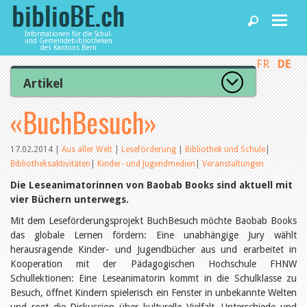
Informationen für die Schul-
und Gemeindebibliotheken
des Kantons Bern
FR
DE
Home
Artikel
Zur Artikelübersicht
«BuchBesuch»
News und Fachbeiträge
Lesenswert
Gut bewertet
Kategorien
17.02.2014
|
Aus aller Welt
|
Leseförderung
|
Bibliothek und Schule
|
Bibliotheken
Bibliotheksaktivitäten
|
Kinder- und Jugendmedien
|
Veranstaltungen
Aus dem Amt für Kultur
Aus der Kommission
Die Leseanimatorinnen von Baobab Books sind aktuell mit
Aus den Bibliotheken
vier Büchern unterwegs.
Agenda
Organisation
Raum und Infrastruktur
Mit dem Leseförderungsprojekt BuchBesuch möchte Baobab Books
Bestand
das globale Lernen fördern: Eine unabhängige Jury wählt
Benutzung
Dienstleistungen
herausragende Kinder- und Jugendbücher aus und erarbeitet in
Finanzen
Kooperation mit der Pädagogischen Hochschule FHNW
Personal
Schullektionen: Eine Leseanimatorin kommt in die Schulklasse zu
Qualitätsmanagement
biblioBE nutzen
Besuch, öffnet Kindern spielerisch ein Fenster in unbekannte Welten
Recht und Politik