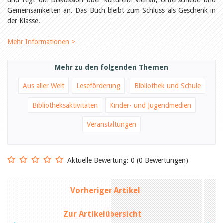
und regt die Diskussion über kulturelle Vielfalt, Unterschiede und
Öffentlichkeitsarbeit
Gemeinsamkeiten an. Das Buch bleibt zum Schluss als Geschenk in
Leseförderung
Aus aller Welt
der Klasse.
Verschiedenes
Lesetipps
Mehr Informationen >
Tags
Aus- und Weiterbildung
Mehr zu den folgenden Themen
Veranstaltungen
Kinder- und Jugendmedien
Aus aller Welt
Leseförderung
Bibliothek und Schule
Bibliothek und Schule
Bibliotheksförderung
Bibliotheksaktivitäten
Kinder- und Jugendmedien
Zielpublikum Kinder und
Jugendliche
Veranstaltungen
Einmalige Beiträge
Bibliotheksangebote
Bibliosuisse
Kantonale
Aktuelle Bewertung: 0 (0 Bewertungen)
Unterstützungsbeiträge
Rezensionen
Schweizer Literatur
Vorheriger Artikel
Alle Tags
Autoren
Zur Artikelübersicht
Julie Greub