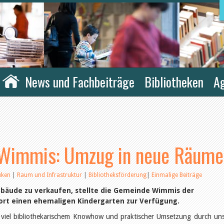
News und Fachbeiträge
Bibliotheken
A
 Wimmis: Umzug in neue Räume
heken
|
Raum und Infrastruktur
|
Bibliotheksförderung
|
Einmalige Beiträge
Gebäude zu verkaufen, stellte die Gemeinde Wimmis der
dort einen ehemaligen Kindergarten zur Verfügung.
viel bibliothekarischem Knowhow und praktischer Umsetzung durch un