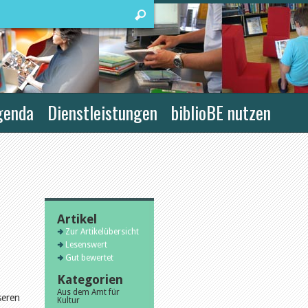
genda
Dienstleistungen
biblioBE nutzen
Artikel
Zur Artikelübersicht
Lesenswert
Gut bewertet
Kategorien
Aus dem Amt für
seren
Kultur