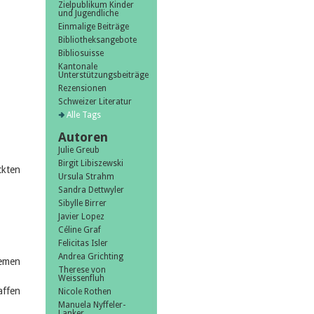
Zielpublikum Kinder
und Jugendliche
Einmalige Beiträge
Bibliotheksangebote
Bibliosuisse
Kantonale
Unterstützungsbeiträge
Rezensionen
Schweizer Literatur
Alle Tags
Autoren
Julie Greub
Birgit Libiszewski
ckten
Ursula Strahm
Sandra Dettwyler
Sibylle Birrer
Javier Lopez
Céline Graf
Felicitas Isler
Andrea Grichting
emen
Therese von
Weissenfluh
affen
Nicole Rothen
Manuela Nyffeler-
Lanker