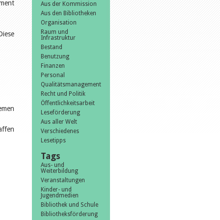
ement
Aus der Kommission
Aus den Bibliotheken
Organisation
Raum und
Diese
Infrastruktur
Bestand
Benutzung
Finanzen
Personal
Qualitätsmanagement
Recht und Politik
Öffentlichkeitsarbeit
emen
Leseförderung
Aus aller Welt
affen
Verschiedenes
Lesetipps
Tags
Aus- und
Weiterbildung
Veranstaltungen
Kinder- und
Jugendmedien
Bibliothek und Schule
Bibliotheksförderung