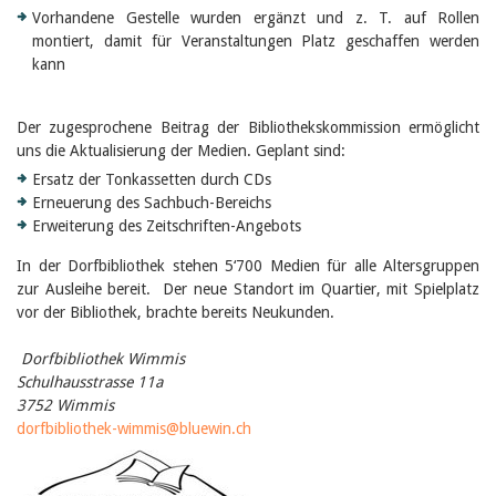
Februar 2025
Vorhandene Gestelle wurden ergänzt und z. T. auf Rollen
2024
montiert, damit für Veranstaltungen Platz geschaffen werden
2023
kann
2022
2021
2020
Der zugesprochene Beitrag der Bibliothekskommission ermöglicht
2019
2018
uns die Aktualisierung der Medien. Geplant sind:
2017
Ersatz der Tonkassetten durch CDs
2016
Erneuerung des Sachbuch-Bereichs
2015
Erweiterung des Zeitschriften-Angebots
2014
2013
In der Dorfbibliothek stehen 5‘700 Medien für alle Altersgruppen
2012
zur Ausleihe bereit. Der neue Standort im Quartier, mit Spielplatz
vor der Bibliothek, brachte bereits Neukunden.
D
orfbibliothek
Wimmis
Schulhausstrasse 11a
3752 Wimmis
dorfbibliothek-wimmis@bluewin.ch