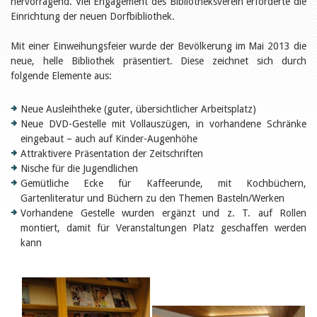
hervorragend. Viel Engagement des Bibliotheksverein erforderte die
Öffentlichkeitsarbeit
Leseförderung
Einrichtung der neuen Dorfbibliothek.
Aus aller Welt
Verschiedenes
Mit einer Einweihungsfeier wurde der Bevölkerung im Mai 2013 die
Lesetipps
neue, helle Bibliothek präsentiert. Diese zeichnet sich durch
Tags
folgende Elemente aus:
Aus- und Weiterbildung
Veranstaltungen
Neue Ausleihtheke (guter, übersichtlicher Arbeitsplatz)
Kinder- und Jugendmedien
Neue DVD-Gestelle mit Vollauszügen, in vorhandene Schränke
Bibliothek und Schule
eingebaut – auch auf Kinder-Augenhöhe
Bibliotheksförderung
Attraktivere Präsentation der Zeitschriften
Zielpublikum Kinder und
Nische für die Jugendlichen
Jugendliche
Gemütliche Ecke für Kaffeerunde, mit Kochbüchern,
Einmalige Beiträge
Bibliotheksangebote
Gartenliteratur und Büchern zu den Themen Basteln/Werken
Bibliosuisse
Vorhandene Gestelle wurden ergänzt und z. T. auf Rollen
Kantonale
montiert, damit für Veranstaltungen Platz geschaffen werden
Unterstützungsbeiträge
kann
Rezensionen
Schweizer Literatur
Alle Tags
Autoren
Julie Greub