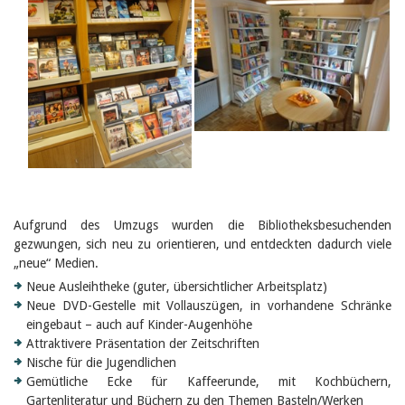
Birgit Libiszewski
Ursula Strahm
Sandra Dettwyler
Sibylle Birrer
Javier Lopez
Céline Graf
Felicitas Isler
Andrea Grichting
Therese von Weissenfluh
Nicole Rothen
Manuela Nyffeler-Lanker
Alle Autoren
Aufgrund des Umzugs wurden die Bibliotheksbesuchenden
Archiv
gezwungen, sich neu zu orientieren, und entdeckten dadurch viele
Juli 2026
„neue“ Medien.
Juni 2026
März 2026
Neue Ausleihtheke (guter, übersichtlicher Arbeitsplatz)
Dezember 2025
Neue DVD-Gestelle mit Vollauszügen, in vorhandene Schränke
November 2025
eingebaut – auch auf Kinder-Augenhöhe
September 2025
Attraktivere Präsentation der Zeitschriften
Juli 2025
Nische für die Jugendlichen
Juni 2025
Gemütliche Ecke für Kaffeerunde, mit Kochbüchern,
März 2025
Gartenliteratur und Büchern zu den Themen Basteln/Werken