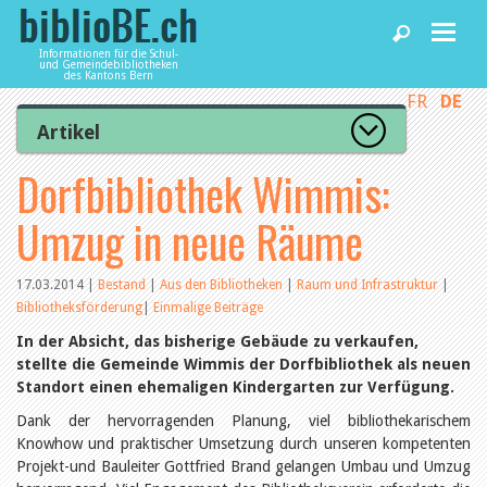
Informationen für die Schul-
und Gemeindebibliotheken
des Kantons Bern
FR
DE
Home
Artikel
Zur Artikelübersicht
Dorfbibliothek Wimmis:
News und Fachbeiträge
Lesenswert
Gut bewertet
Umzug in neue Räume
Kategorien
Bibliotheken
Aus dem Amt für Kultur
Aus der Kommission
17.03.2014
|
Bestand
|
Aus den Bibliotheken
|
Raum und Infrastruktur
|
Aus den Bibliotheken
Bibliotheksförderung
|
Einmalige Beiträge
Agenda
Organisation
In der Absicht, das bisherige Gebäude zu verkaufen,
Raum und Infrastruktur
stellte die Gemeinde Wimmis der Dorfbibliothek als neuen
Bestand
Benutzung
Standort einen ehemaligen Kindergarten zur Verfügung.
Dienstleistungen
Finanzen
Dank der hervorragenden Planung, viel bibliothekarischem
Personal
Knowhow und praktischer Umsetzung durch unseren kompetenten
Qualitätsmanagement
biblioBE nutzen
Projekt-und Bauleiter Gottfried Brand gelangen Umbau und Umzug
Recht und Politik