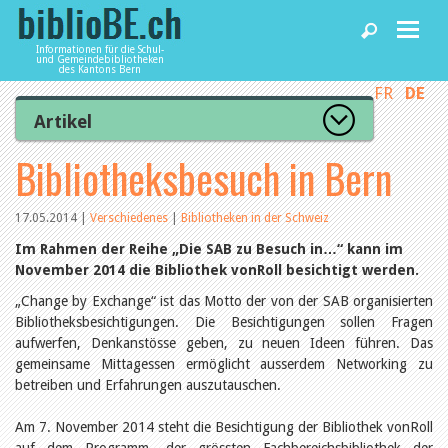
Informationen für die Schul-
und Gemeindebibliotheken
des Kantons Bern
FR
DE
Home
Artikel
Zur Artikelübersicht
Bibliotheksbesuch in Bern
News und Fachbeiträge
Lesenswert
Gut bewertet
Kategorien
17.05.2014
|
Verschiedenes
|
Bibliotheken in der Schweiz
Bibliotheken
Aus dem Amt für Kultur
Im Rahmen der Reihe „Die SAB zu Besuch in…“ kann im
Aus der Kommission
November 2014 die Bibliothek vonRoll besichtigt werden.
Aus den Bibliotheken
Agenda
Organisation
„Change by Exchange“ ist das Motto der von der SAB organisierten
Raum und Infrastruktur
Bibliotheksbesichtigungen. Die Besichtigungen sollen Fragen
Bestand
aufwerfen, Denkanstösse geben, zu neuen Ideen führen. Das
Benutzung
Dienstleistungen
gemeinsame Mittagessen ermöglicht ausserdem Networking zu
Finanzen
betreiben und Erfahrungen auszutauschen.
Personal
Qualitätsmanagement
biblioBE nutzen
Am 7. November 2014 steht die Besichtigung der Bibliothek vonRoll
Recht und Politik