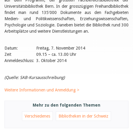
auf dem Programm, der grössten Fachbereichsbibliothek der
Öffentlichkeitsarbeit
Universitätsbibliothek Bern. In der grosszügigen Freihandbibliothek
Leseförderung
Aus aller Welt
findet man rund 135'000 Dokumente aus den Fachgebieten
Verschiedenes
Medien- und Politikwissenschaften, Erziehungswissenschaften,
Lesetipps
Psychologie und Soziologie. Daneben bietet die Bibliothek rund 300
Arbeitsplätze und weitere Dienstleistungen an.
Tags
Aus- und Weiterbildung
Veranstaltungen
Datum:
Freitag, 7. November 2014
Kinder- und Jugendmedien
Zeit
09.15 – ca. 13.00 Uhr
Bibliothek und Schule
Anmeldeschluss:
3. Oktober 2014
Bibliotheksförderung
Zielpublikum Kinder und
Jugendliche
Einmalige Beiträge
(Quelle: SAB-Kursausschreibung)
Bibliotheksangebote
Bibliosuisse
Weitere Informationen und Anmeldung >
Kantonale
Unterstützungsbeiträge
Rezensionen
Mehr zu den folgenden Themen
Schweizer Literatur
Alle Tags
Verschiedenes
Bibliotheken in der Schweiz
Autoren
Julie Greub