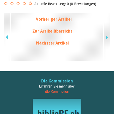
Birgit Libiszewski
Aktuelle Bewertung: 0 (0 Bewertungen)
Ursula Strahm
Sandra Dettwyler
Sibylle Birrer
Vorheriger Artikel
Javier Lopez
Céline Graf
Zur Artikelübersicht
Felicitas Isler
Andrea Grichting
Therese von Weissenfluh
Nächster Artikel
Nicole Rothen
Manuela Nyffeler-Lanker
Alle Autoren
Archiv
Juli 2026
Juni 2026
März 2026
Die Kommission
Dezember 2025
Erfahren Sie mehr über
November 2025
die Kommission
September 2025
Juli 2025
Juni 2025
März 2025