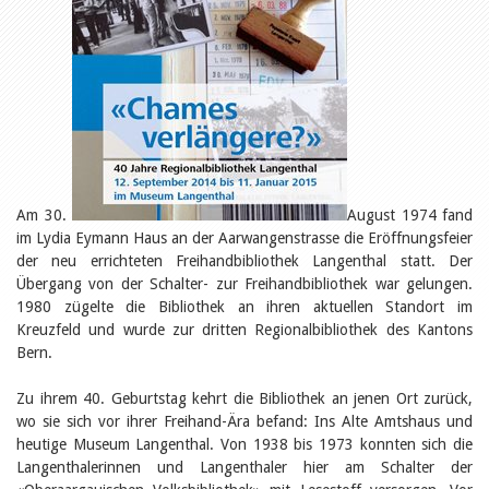
Öffentlichkeitsarbeit
Leseförderung
Aus aller Welt
Verschiedenes
Lesetipps
Tags
Aus- und Weiterbildung
Veranstaltungen
Kinder- und Jugendmedien
Bibliothek und Schule
Am 30.
August 1974 fand
Bibliotheksförderung
im Lydia Eymann Haus an der Aarwangenstrasse die Eröffnungsfeier
Zielpublikum Kinder und
der neu errichteten Freihandbibliothek Langenthal statt. Der
Jugendliche
Übergang von der Schalter- zur Freihandbibliothek war gelungen.
Einmalige Beiträge
Bibliotheksangebote
1980 zügelte die Bibliothek an ihren aktuellen Standort im
Bibliosuisse
Kreuzfeld und wurde zur dritten Regionalbibliothek des Kantons
Kantonale
Bern.
Unterstützungsbeiträge
Rezensionen
Zu ihrem 40. Geburtstag kehrt die Bibliothek an jenen Ort zurück,
Schweizer Literatur
wo sie sich vor ihrer Freihand-Ära befand: Ins Alte Amtshaus und
Alle Tags
heutige Museum Langenthal. Von 1938 bis 1973 konnten sich die
Autoren
Langenthalerinnen und Langenthaler hier am Schalter der
Julie Greub