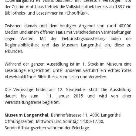
«Oberaargauischen Volksbibliothek» mit Lesestoff versorgen. Vor
Birgit Libiszewski
der Zeit im Amtshaus betrieb die Volksbibliothek bereits ab 1837 ein
Ursula Strahm
Bibliotheks- und Lesezimmer im «Choufhüsi».
Sandra Dettwyler
Sibylle Birrer
Zwischen damals und dem heutigen Angebot von rund 40'000
Javier Lopez
Medien und einem offenen Haus mit verschiedenen Veranstaltungen
Céline Graf
liegen Welten. Mit der Geburtstagsausstellung laden die
Felicitas Isler
Andrea Grichting
Regionalbibliothek und das Museum Langenthal ein, diese zu
Therese von Weissenfluh
erkunden.
Nicole Rothen
Manuela Nyffeler-Lanker
Während der ganzen Ausstellung ist im 1. Stock im Museum eine
Alle Autoren
Leselounge eingerichtet. Unter anderem verführt ein echtes rotes
Archiv
«Lesebänkli Ihrer Bibliothek» zum Lesen und Verweilen.
Juli 2026
Die Vernissage findet am 12. September statt. Die Ausstellung
Juni 2026
dauert bis zum 11. Januar 2015 und wird von einer
März 2026
Dezember 2025
Veranstaltungsreihe begleitet.
November 2025
September 2025
Museum Langenthal
, Bahnhofstrassse 11, 4900 Langenthal
Juli 2025
Öffnungszeiten: Mittwoch und Sonntag 14.00-17.00.
Juni 2025
Sonderöffnungszeiten während der Feiertage.
März 2025