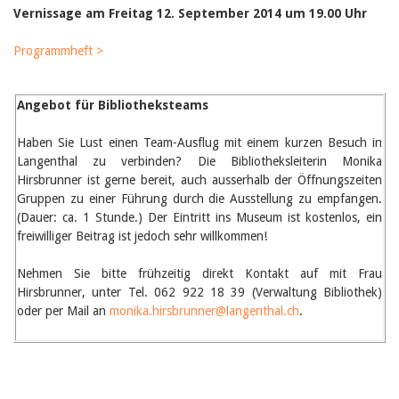
Februar 2025
Vernissage am Freitag 12. September 2014 um 19.00 Uhr
2024
2023
Programmheft >
2022
2021
2020
2019
Angebot für Bibliotheksteams
2018
2017
Haben Sie Lust einen Team-Ausflug mit einem kurzen Besuch in
2016
Langenthal zu verbinden? Die Bibliotheksleiterin Monika
2015
Hirsbrunner ist gerne bereit, auch ausserhalb der Öffnungszeiten
2014
Gruppen zu einer Führung durch die Ausstellung zu empfangen.
2013
(Dauer: ca. 1 Stunde.) Der Eintritt ins Museum ist kostenlos, ein
2012
freiwilliger Beitrag ist jedoch sehr willkommen!
Nehmen Sie bitte frühzeitig direkt Kontakt auf mit Frau
Hirsbrunner, unter Tel. 062 922 18 39 (Verwaltung Bibliothek)
oder per Mail an
monika.hirsbrunner@langenthal.ch
.