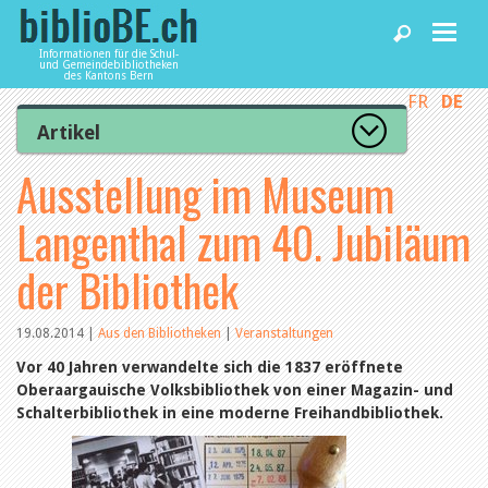
Informationen für die Schul-
und Gemeindebibliotheken
des Kantons Bern
FR
DE
Home
Artikel
Zur Artikelübersicht
Ausstellung im Museum
News und Fachbeiträge
Lesenswert
Gut bewertet
Langenthal zum 40. Jubiläum
Kategorien
Bibliotheken
Aus dem Amt für Kultur
der Bibliothek
Aus der Kommission
Aus den Bibliotheken
Agenda
Organisation
19.08.2014
|
Aus den Bibliotheken
|
Veranstaltungen
Raum und Infrastruktur
Bestand
Vor 40 Jahren verwandelte sich die 1837 eröffnete
Benutzung
Dienstleistungen
Oberaargauische Volksbibliothek von einer Magazin- und
Finanzen
Schalterbibliothek in eine moderne Freihandbibliothek.
Personal
Qualitätsmanagement
biblioBE nutzen
Recht und Politik