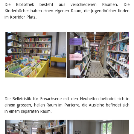
Februar 2025
Die Bibliothek besteht aus verschiedenen Räumen. Die
2024
Kinderbücher haben einen eigenen Raum, die Jugendbücher finden
2023
im Korridor Platz.
2022
2021
2020
2019
2018
2017
2016
2015
2014
2013
2012
Die Belletristik für Erwachsene mit den Neuheiten befindet sich in
einem grossen, hellen Raum im Parterre, die Ausleihe befindet sich
in einem separaten Raum.