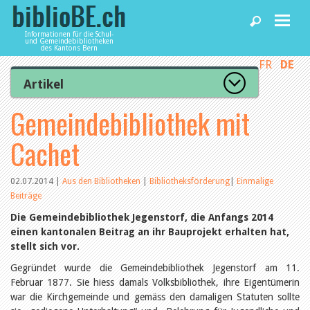
Informationen für die Schul-
und Gemeindebibliotheken
des Kantons Bern
FR
DE
Home
Artikel
Zur Artikelübersicht
Gemeindebibliothek mit
News und Fachbeiträge
Lesenswert
Gut bewertet
Cachet
Kategorien
Bibliotheken
Aus dem Amt für Kultur
Aus der Kommission
02.07.2014
|
Aus den Bibliotheken
|
Bibliotheksförderung
|
Einmalige
Aus den Bibliotheken
Beiträge
Agenda
Organisation
Die Gemeindebibliothek Jegenstorf, die Anfangs 2014
Raum und Infrastruktur
einen kantonalen Beitrag an ihr Bauprojekt erhalten hat,
Bestand
Benutzung
stellt sich vor.
Dienstleistungen
Finanzen
Gegründet wurde die Gemeindebibliothek Jegenstorf am 11.
Personal
Februar 1877. Sie hiess damals Volksbibliothek, ihre Eigentümerin
Qualitätsmanagement
biblioBE nutzen
war die Kirchgemeinde und gemäss den damaligen Statuten sollte
Recht und Politik