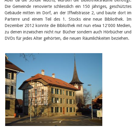
Birgit Libiszewski
Die Gemeinde renovierte schliesslich ein 150 jähriges, geschütztes
Ursula Strahm
Gebäude mitten im Dorf, an der Iffwilstrasse 2, und baute dort im
Sandra Dettwyler
Parterre und einem Teil des 1. Stocks eine neue Bibliothek. Im
Sibylle Birrer
Dezember 2012 konnte die Bibliothek mit nun etwa 12'000 Medien,
Javier Lopez
zu denen inzwischen nicht nur Bücher sondern auch Hörbücher und
Céline Graf
DVDs für jedes Alter gehörten, die neuen Räumlichkeiten beziehen.
Felicitas Isler
Andrea Grichting
Therese von Weissenfluh
Nicole Rothen
Manuela Nyffeler-Lanker
Alle Autoren
Archiv
Juli 2026
Juni 2026
März 2026
Dezember 2025
November 2025
September 2025
Juli 2025
Juni 2025
März 2025