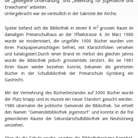
sie „gediegene Unterhaltung“ und „Belehrung für Jugendliche und
Öffentlichkeitsarbeit
Leseförderung
Erwachsene“ anbieten.
Aus aller Welt
Untergebracht war sie vermutlich in der Sakristei der Kirche.
Verschiedenes
Lesetipps
2
Später befand sich die Bibliothek in einem 8 m
grossen Raum im
Tags
damaligen Primarschulhaus an der Iffwilstrasse 4. Im März 1980
wurde sie modernisiert, die ungefähr 1000 Bücher wurden von
Aus- und Weiterbildung
Veranstaltungen
ihren Packpapierumschlägen befreit, mit Klarsichtfolien versehen
Kinder- und Jugendmedien
und katalogisiert.Durch einen Brand im Herbst des gleichen Jahres
Bibliothek und Schule
wurde die Bibliothek jedoch grösstenteils zerstört. Bis sie 1981
Bibliotheksförderung
ihren Raum wieder beziehen konnte, bekamen die geretteten
Zielpublikum Kinder und
Bücher in der Schulbibliothek der Primarschule Gyrisberg ein
Jugendliche
Gastrecht.
Einmalige Beiträge
Bibliotheksangebote
Bibliosuisse
Mit der Vermehrung des Bücherbestandes auf 3000 Bücher wurde
Kantonale
der Platz knapp und es musste ein neuer Standort gesucht werden.
Unterstützungsbeiträge
1986 übernahm die politische Gemeinde die Bibliothek. Sie erhielt
Rezensionen
den Namen "Gemeindebibliothek Jegenstorf" und konnte in die frei
Schweizer Literatur
gewordenen Räume der Sekundarschulbibliothek am Neuholzweg
Alle Tags
umziehen.
Autoren
Julie Greub
Aber da die Schule wuchs, wurden die Bibliotheksräume benötigt.