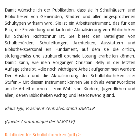
Februar 2025
2024
Damit wünsche ich der Publikation, dass sie in Schulhäusern und
2023
Bibliotheken von Gemeinden, Städten und allen angesprochenen
2022
Schultypen wirksam wird. Sie ist ein Arbeitsinstrument, das für den
2021
Bau, die Entwicklung und laufende Aktualisierung von Bibliotheken
2020
2019
für Schulen Richtschnur ist. Sie bietet den Beteiligten von
2018
Schulbehörden, Schulleitungen, Architekten, Ausstattern und
2017
Bibliothekspersonal ein Fundament, auf dem sie die örtlich,
2016
stufengemäss und strukturell optimale Lösung erarbeiten können.
2015
Damit kann, wie mein Vorgänger Christian Relly in der letzten
2014
Auflage schreibt, «die noch wichtigere Arbeit aufgenommen werden:
2013
Der Ausbau und die Aktualisierung der Schulbibliotheken aller
2012
Stufen.» Mit diesem Instrument können Sie sich als Verantwortliche
an die Arbeit machen – zum Wohl von Kindern, Jugendlichen und
allen, denen Bibliotheken wichtig und lesenotwendig sind.
Klaus Egli, Präsident Zentralvorstand SAB/CLP
(Quelle: Communiqué der SAB/CLP)
Richtlinien für Schulbibliotheken (pdf) >