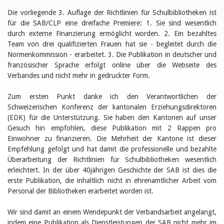
Öffentlichkeitsarbeit
Leseförderung
Die vorliegende 3. Auflage der Richtlinien für Schulbibliotheken ist
Aus aller Welt
für die SAB/CLP eine dreifache Premiere: 1. Sie sind wesentlich
Verschiedenes
durch externe Finanzierung ermöglicht worden. 2. Ein bezahltes
Lesetipps
Team von drei qualifizierten Frauen hat sie - begleitet durch die
Tags
Normenkommission - erarbeitet. 3. Die Publikation in deutscher und
französischer Sprache erfolgt online über die Webseite des
Aus- und Weiterbildung
Verbandes und nicht mehr in gedruckter Form.
Veranstaltungen
Kinder- und Jugendmedien
Bibliothek und Schule
Zum ersten Punkt danke ich den Verantwortlichen der
Bibliotheksförderung
Schweizerischen Konferenz der kantonalen Erziehungsdirektoren
Zielpublikum Kinder und
(EDK) für die Unterstützung. Sie haben den Kantonen auf unser
Jugendliche
Gesuch hin empfohlen, diese Publikation mit 2 Rappen pro
Einmalige Beiträge
Einwohner zu finanzieren. Die Mehrheit der Kantone ist dieser
Bibliotheksangebote
Empfehlung gefolgt und hat damit die professionelle und bezahlte
Bibliosuisse
Kantonale
Überarbeitung der Richtlinien für Schulbibliotheken wesentlich
Unterstützungsbeiträge
erleichtert. In der über 40jährigen Geschichte der SAB ist dies die
Rezensionen
erste Publikation, die inhaltlich nicht in ehrenamtlicher Arbeit vom
Schweizer Literatur
Personal der Bibliotheken erarbeitet worden ist.
Alle Tags
Autoren
Wir sind damit an einem Wendepunkt der Verbandsarbeit angelangt,
Julie Greub
indem eine Publikation als Dienstleistungen der SAB nicht mehr im