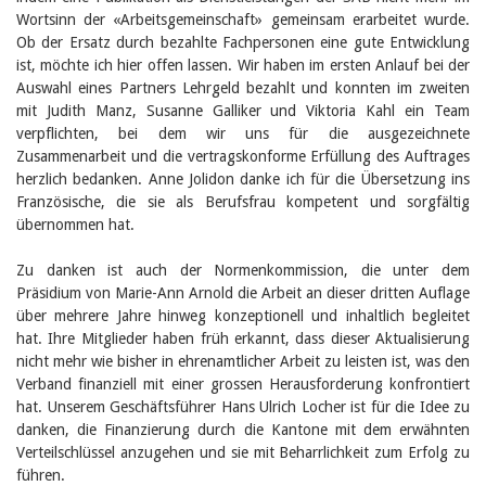
Birgit Libiszewski
Wortsinn der «Arbeitsgemeinschaft» gemeinsam erarbeitet wurde.
Ursula Strahm
Ob der Ersatz durch bezahlte Fachpersonen eine gute Entwicklung
Sandra Dettwyler
ist, möchte ich hier offen lassen. Wir haben im ersten Anlauf bei der
Sibylle Birrer
Auswahl eines Partners Lehrgeld bezahlt und konnten im zweiten
Javier Lopez
mit Judith Manz, Susanne Galliker und Viktoria Kahl ein Team
Céline Graf
verpflichten, bei dem wir uns für die ausgezeichnete
Felicitas Isler
Zusammenarbeit und die vertragskonforme Erfüllung des Auftrages
Andrea Grichting
herzlich bedanken. Anne Jolidon danke ich für die Übersetzung ins
Therese von Weissenfluh
Nicole Rothen
Französische, die sie als Berufsfrau kompetent und sorgfältig
Manuela Nyffeler-Lanker
übernommen hat.
Alle Autoren
Zu danken ist auch der Normenkommission, die unter dem
Archiv
Präsidium von Marie-Ann Arnold die Arbeit an dieser dritten Auflage
Juli 2026
über mehrere Jahre hinweg konzeptionell und inhaltlich begleitet
Juni 2026
hat. Ihre Mitglieder haben früh erkannt, dass dieser Aktualisierung
März 2026
nicht mehr wie bisher in ehrenamtlicher Arbeit zu leisten ist, was den
Dezember 2025
Verband finanziell mit einer grossen Herausforderung konfrontiert
November 2025
September 2025
hat. Unserem Geschäftsführer Hans Ulrich Locher ist für die Idee zu
Juli 2025
danken, die Finanzierung durch die Kantone mit dem erwähnten
Juni 2025
Verteilschlüssel anzugehen und sie mit Beharrlichkeit zum Erfolg zu
März 2025
führen.