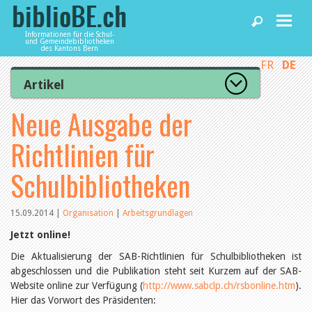
Informationen für die Schul-
und Gemeindebibliotheken
des Kantons Bern
FR
DE
Home
Artikel
Zur Artikelübersicht
Neue Ausgabe der
News und Fachbeiträge
Lesenswert
Gut bewertet
Richtlinien für
Kategorien
Bibliotheken
Aus dem Amt für Kultur
Schulbibliotheken
Aus der Kommission
Aus den Bibliotheken
Agenda
Organisation
15.09.2014
|
Organisation
|
Arbeitsgrundlagen
Raum und Infrastruktur
Bestand
Jetzt online!
Benutzung
Dienstleistungen
Die Aktualisierung der SAB-Richtlinien für Schulbibliotheken ist
Finanzen
abgeschlossen und die Publikation steht seit Kurzem auf der SAB-
Personal
Website online zur Verfügung (
http://www.sabclp.ch/rsbonline.htm
).
Qualitätsmanagement
biblioBE nutzen
Hier das Vorwort des Präsidenten:
Recht und Politik