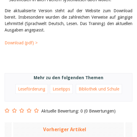
Birgit Libiszewski
Ursula Strahm
Die aktualisierte Version steht auf der Website zum Download
Sandra Dettwyler
bereit. Insbesondere wurden die zahlreichen Verweise auf gängige
Sibylle Birrer
Lehrmittel (Sprachwelt Deutsch, Lesen. Das Training) den aktuellen
Javier Lopez
Ausgaben angepasst.
Céline Graf
Felicitas Isler
Download (pdf) >
Andrea Grichting
Therese von Weissenfluh
Nicole Rothen
Manuela Nyffeler-Lanker
Alle Autoren
Archiv
Mehr zu den folgenden Themen
Juli 2026
Leseförderung
Lesetipps
Bibliothek und Schule
Juni 2026
März 2026
Dezember 2025
November 2025
Aktuelle Bewertung: 0 (0 Bewertungen)
September 2025
Juli 2025
Juni 2025
Vorheriger Artikel
März 2025