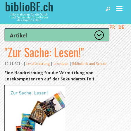
Informationen für die Schul-
und Gemeindebibliotheken
des Kantons Bern
FR
DE
Home
Artikel
Zur Artikelübersicht
"Zur Sache: Lesen!"
News und Fachbeiträge
Lesenswert
Gut bewertet
Kategorien
10.11.2014
|
Leseförderung
|
Lesetipps
|
Bibliothek und Schule
Bibliotheken
Aus dem Amt für Kultur
Eine Handreichung für die Vermittlung von
Aus der Kommission
Lesekompetenzen auf der Sekundarstufe 1
Aus den Bibliotheken
Agenda
Organisation
Raum und Infrastruktur
Bestand
Benutzung
Dienstleistungen
Finanzen
Personal
Qualitätsmanagement
biblioBE nutzen
Recht und Politik