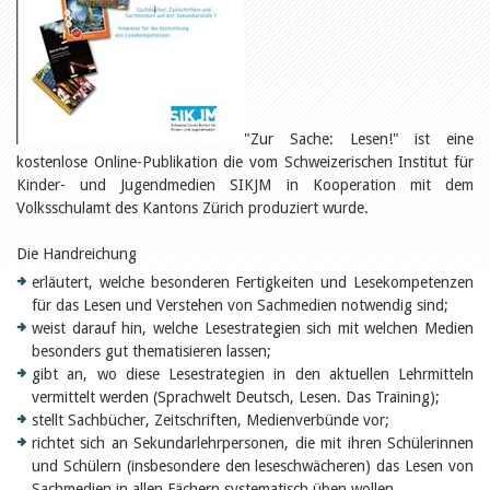
Öffentlichkeitsarbeit
Leseförderung
Aus aller Welt
Verschiedenes
Lesetipps
Tags
"Zur Sache: Lesen!" ist eine
Aus- und Weiterbildung
kostenlose Online-Publikation die vom Schweizerischen Institut für
Veranstaltungen
Kinder- und Jugendmedien SIKJM in Kooperation mit dem
Kinder- und Jugendmedien
Volksschulamt des Kantons Zürich produziert wurde.
Bibliothek und Schule
Bibliotheksförderung
Zielpublikum Kinder und
Die Handreichung
Jugendliche
erläutert, welche besonderen Fertigkeiten und Lesekompetenzen
Einmalige Beiträge
für das Lesen und Verstehen von Sachmedien notwendig sind;
Bibliotheksangebote
Bibliosuisse
weist darauf hin, welche Lesestrategien sich mit welchen Medien
Kantonale
besonders gut thematisieren lassen;
Unterstützungsbeiträge
gibt an, wo diese Lesestrategien in den aktuellen Lehrmitteln
Rezensionen
vermittelt werden (Sprachwelt Deutsch, Lesen. Das Training);
Schweizer Literatur
stellt Sachbücher, Zeitschriften, Medienverbünde vor;
Alle Tags
richtet sich an Sekundarlehrpersonen, die mit ihren Schülerinnen
Autoren
und Schülern (insbesondere den leseschwächeren) das Lesen von
Julie Greub
Sachmedien in allen Fächern systematisch üben wollen.