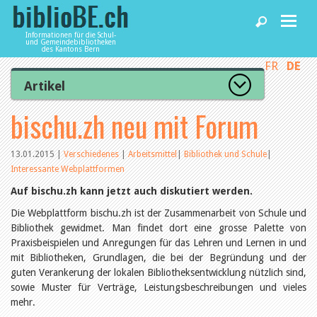
Informationen für die Schul-
und Gemeindebibliotheken
des Kantons Bern
FR
DE
Home
Artikel
Zur Artikelübersicht
bischu.zh neu mit Forum
News und Fachbeiträge
Lesenswert
Gut bewertet
Kategorien
13.01.2015
|
Verschiedenes
|
Arbeitsmittel
|
Bibliothek und Schule
|
Bibliotheken
Interessante Webplattformen
Aus dem Amt für Kultur
Aus der Kommission
Auf bischu.zh kann jetzt auch diskutiert werden.
Aus den Bibliotheken
Agenda
Organisation
Die Webplattform bischu.zh ist der Zusammenarbeit von Schule und
Raum und Infrastruktur
Bibliothek gewidmet. Man findet dort eine grosse Palette von
Bestand
Praxisbeispielen und Anregungen für das Lehren und Lernen in und
Benutzung
Dienstleistungen
mit Bibliotheken, Grundlagen, die bei der Begründung und der
Finanzen
guten Verankerung der lokalen Bibliotheksentwicklung nützlich sind,
Personal
sowie Muster für Verträge, Leistungsbeschreibungen und vieles
Qualitätsmanagement
biblioBE nutzen
mehr.
Recht und Politik