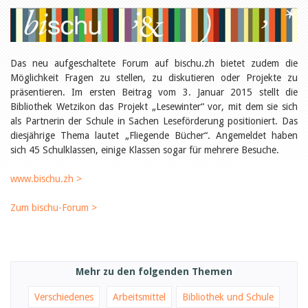
Öffentlichkeitsarbeit
Leseförderung
Aus aller Welt
Verschiedenes
Lesetipps
Das neu aufgeschaltete Forum auf bischu.zh bietet zudem die
Tags
Möglichkeit Fragen zu stellen, zu diskutieren oder Projekte zu
Aus- und Weiterbildung
präsentieren. Im ersten Beitrag vom 3. Januar 2015 stellt die
Veranstaltungen
Bibliothek Wetzikon das Projekt „Lesewinter“ vor, mit dem sie sich
Kinder- und Jugendmedien
als Partnerin der Schule in Sachen Leseförderung positioniert. Das
Bibliothek und Schule
diesjährige Thema lautet „Fliegende Bücher“. Angemeldet haben
Bibliotheksförderung
sich 45 Schulklassen, einige Klassen sogar für mehrere Besuche.
Zielpublikum Kinder und
Jugendliche
Einmalige Beiträge
www.bischu.zh >
Bibliotheksangebote
Bibliosuisse
Zum bischu-Forum >
Kantonale
Unterstützungsbeiträge
Rezensionen
Schweizer Literatur
Alle Tags
Mehr zu den folgenden Themen
Autoren
Verschiedenes
Arbeitsmittel
Bibliothek und Schule
Julie Greub