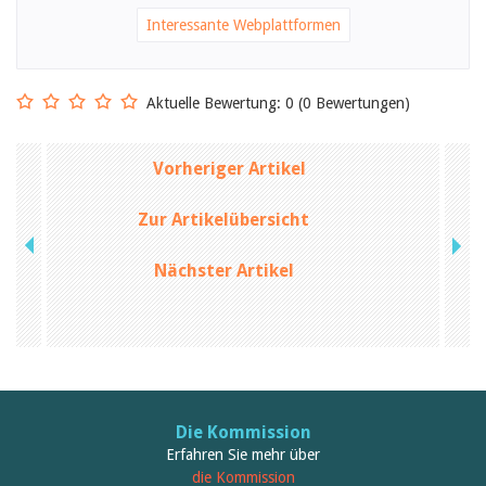
Birgit Libiszewski
Interessante Webplattformen
Ursula Strahm
Sandra Dettwyler
Sibylle Birrer
Javier Lopez
Aktuelle Bewertung: 0 (0 Bewertungen)
Céline Graf
Felicitas Isler
Andrea Grichting
Vorheriger Artikel
Therese von Weissenfluh
Nicole Rothen
Zur Artikelübersicht
Manuela Nyffeler-Lanker
Alle Autoren
Nächster Artikel
Archiv
Juli 2026
Juni 2026
März 2026
Dezember 2025
November 2025
September 2025
Juli 2025
Die Kommission
Juni 2025
Erfahren Sie mehr über
März 2025
die Kommission