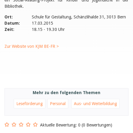
ein Social-Reading-Projekt für Kinder und Jugendliche in der
Öffentlichkeitsarbeit
Bibliothek.
Leseförderung
Aus aller Welt
Ort:
Schule für Gestaltung, Schänzlihalde 31, 3013 Bern
Verschiedenes
Datum:
Lesetipps
17.03.2015
Zeit:
18.15 - 19.30 Uhr
Tags
Aus- und Weiterbildung
Veranstaltungen
Zur Website von KJM BE-FR >
Kinder- und Jugendmedien
Bibliothek und Schule
Bibliotheksförderung
Zielpublikum Kinder und
Jugendliche
Einmalige Beiträge
Bibliotheksangebote
Bibliosuisse
Mehr zu den folgenden Themen
Kantonale
Unterstützungsbeiträge
Rezensionen
Leseförderung
Personal
Aus- und Weiterbildung
Schweizer Literatur
Alle Tags
Autoren
Aktuelle Bewertung: 0 (0 Bewertungen)
Julie Greub