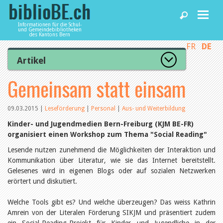
Informationen für die Schul-
und Gemeindebibliotheken
des Kantons Bern
FR
DE
Home
Artikel
Zur Artikelübersicht
Gemeinsam statt einsam
News und Fachbeiträge
Lesenswert
Gut bewertet
Kategorien
09.03.2015
|
Leseförderung
|
Personal
|
Aus- und Weiterbildung
Bibliotheken
Aus dem Amt für Kultur
Kinder- und Jugendmedien Bern-Freiburg (KJM BE-FR)
Aus der Kommission
organisiert einen Workshop zum Thema "Social Reading"
Aus den Bibliotheken
Agenda
Organisation
Lesende nutzen zunehmend die Möglichkeiten der Interaktion und
Raum und Infrastruktur
Kommunikation über Literatur, wie sie das Internet bereitstellt.
Bestand
Gelesenes wird in eigenen Blogs oder auf sozialen Netzwerken
Benutzung
Dienstleistungen
erörtert und diskutiert.
Finanzen
Personal
Welche Tools gibt es? Und welche überzeugen? Das weiss Kathrin
Qualitätsmanagement
biblioBE nutzen
Amrein von der Literalen Förderung SIKJM und präsentiert zudem
Recht und Politik