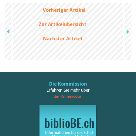
Birgit Libiszewski
Ursula Strahm
Vorheriger Artikel
Sandra Dettwyler
Sibylle Birrer
Zur Artikelübersicht
Javier Lopez
Céline Graf
Nächster Artikel
Felicitas Isler
Andrea Grichting
Therese von Weissenfluh
Nicole Rothen
Manuela Nyffeler-Lanker
Alle Autoren
Archiv
Die Kommission
Juli 2026
Juni 2026
Erfahren Sie mehr über
März 2026
die Kommission
Dezember 2025
November 2025
September 2025
Juli 2025
Juni 2025
März 2025