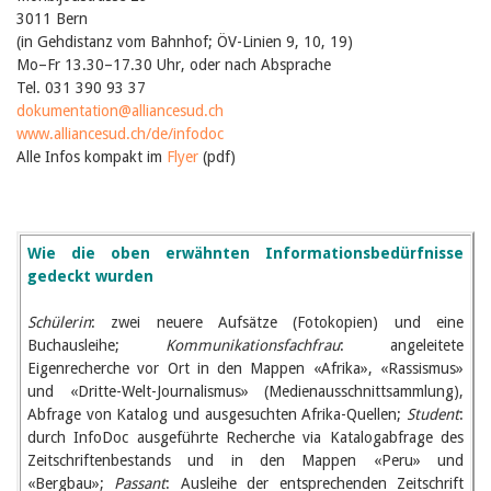
3011 Bern
(in Gehdistanz vom Bahnhof; ÖV-Linien 9, 10, 19)
Mo–Fr 13.30–17.30 Uhr, oder nach Absprache
Tel. 031 390 93 37
dokumentation@alliancesud.ch
www.alliancesud.ch/de/infodoc
Alle Infos kompakt im
Flyer
(pdf)
Wie die oben erwähnten Informationsbedürfnisse
gedeckt wurden
Schülerin
: zwei neuere Aufsätze (Fotokopien) und eine
Buchausleihe;
Kommunikationsfachfrau
: angeleitete
Eigenrecherche vor Ort in den Mappen «Afrika», «Rassismus»
und «Dritte-Welt-Journalismus» (Medienausschnittsammlung),
Abfrage von Katalog und ausgesuchten Afrika-Quellen;
Student
:
durch InfoDoc ausgeführte Recherche via Katalogabfrage des
Zeitschriftenbestands und in den Mappen «Peru» und
«Bergbau»;
Passant
: Ausleihe der entsprechenden Zeitschrift