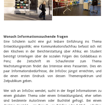
Februar 2025
2024
2023
2022
2021
2020
2019
2018
2017
Wonach Informationssuchende fragen
2016
Eine Schülerin sucht eine gut lesbare Einführung ins Thema
2015
Entwicklungspolitik; eine Kommunikationsfachfrau befasst sich mit
2014
den Klischees in der Berichterstattung über Afrika; ein Student
2013
benötigt Unterlagen über die sozialen Folgen des Goldabbaus in
2012
Peru; die Zeitschrift im Schaufenster zum Thema
Wachstumsgrenzen findet das Interesse eines Passanten. Dies ein
paar Informationsbedürfnisse, die InfoDoc jüngst erreichten, und
die einen ersten Eindruck von dessen Themenspektrum und
Zielpublikum geben.
Wer sich an InfoDoc wendet, sucht in der Regel Informationen zu
einem globalen Thema oder einem Entwicklungsland, eher selten
sind bestimmte AutorInnen oder Buchtitel gefragt. Bei einem