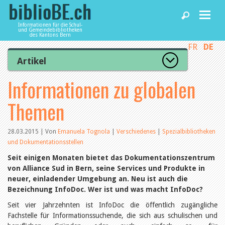
Informationen für die Schul-
und Gemeindebibliotheken
des Kantons Bern
FR
DE
Home
Artikel
Zur Artikelübersicht
Informationen zu globalen
News und Fachbeiträge
Lesenswert
Gut bewertet
Themen
Kategorien
Bibliotheken
Aus dem Amt für Kultur
Aus der Kommission
28.03.2015 | Von
Emanuela Tognola
|
Verschiedenes
|
Spezialbibliotheken
Aus den Bibliotheken
und Dokumentationsstellen
Agenda
Organisation
Seit einigen Monaten bietet das Dokumentationszentrum
Raum und Infrastruktur
von Alliance Sud in Bern, seine Services und Produkte in
Bestand
Benutzung
neuer, einladender Umgebung an. Neu ist auch die
Dienstleistungen
Finanzen
Bezeichnung InfoDoc. Wer ist und was macht InfoDoc?
Personal
Seit vier Jahrzehnten ist InfoDoc die öffentlich zugängliche
Qualitätsmanagement
biblioBE nutzen
Fachstelle für Informationssuchende, die sich aus schulischen und
Recht und Politik