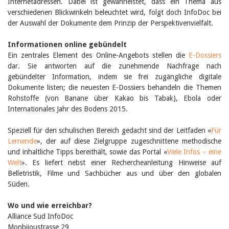
Internetadressen. Dabei ist gewährleistet, dass ein Thema aus
verschiedenen Blickwinkeln beleuchtet wird, folgt doch InfoDoc bei
der Auswahl der Dokumente dem Prinzip der Perspektivenvielfalt.
Informationen online gebündelt
Ein zentrales Element des Online-Angebots stellen die
E-Dossiers
dar. Sie antworten auf die zunehmende Nachfrage nach
gebündelter Information, indem sie frei zugängliche digitale
Dokumente listen; die neuesten E-Dossiers behandeln die Themen
Rohstoffe (von Banane über Kakao bis Tabak), Ebola oder
Internationales Jahr des Bodens 2015.
Speziell für den schulischen Bereich gedacht sind der Leitfaden «
Für
Lernende
», der auf diese Zielgruppe zugeschnittene methodische
und inhaltliche Tipps bereithält, sowie das Portal «
Viele Infos – eine
Welt
». Es liefert nebst einer Rechercheanleitung Hinweise auf
Belletristik, Filme und Sachbücher aus und über den globalen
Süden.
Wo und wie erreichbar?
Alliance Sud InfoDoc
Monbijoustrasse 29