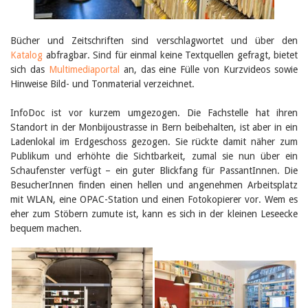
Birgit Libiszewski
Ursula Strahm
Sandra Dettwyler
Bücher und Zeitschriften sind verschlagwortet und über den
Sibylle Birrer
Katalog
abfragbar. Sind für einmal keine Textquellen gefragt, bietet
Javier Lopez
sich das
Multimediaportal
an, das eine Fülle von Kurzvideos sowie
Céline Graf
Hinweise Bild- und Tonmaterial verzeichnet.
Felicitas Isler
Andrea Grichting
InfoDoc ist vor kurzem umgezogen. Die Fachstelle hat ihren
Therese von Weissenfluh
Nicole Rothen
Standort in der Monbijoustrasse in Bern beibehalten, ist aber in ein
Manuela Nyffeler-Lanker
Ladenlokal im Erdgeschoss gezogen. Sie rückte damit näher zum
Alle Autoren
Publikum und erhöhte die Sichtbarkeit, zumal sie nun über ein
Schaufenster verfügt – ein guter Blickfang für PassantInnen. Die
Archiv
BesucherInnen finden einen hellen und angenehmen Arbeitsplatz
Juli 2026
mit WLAN, eine OPAC-Station und einen Fotokopierer vor. Wem es
Juni 2026
eher zum Stöbern zumute ist, kann es sich in der kleinen Leseecke
März 2026
bequem machen.
Dezember 2025
November 2025
September 2025
Juli 2025
Juni 2025
März 2025