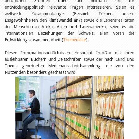
beruflichen Gründen oder auch «einfach so» für
Öffentlichkeitsarbeit
Leseförderung
entwicklungspolitisch relevante Fragen interessieren. Seien es
Aus aller Welt
weltweite Zusammenhänge (Beispiel: Treiben unsere
Verschiedenes
Essgewohnheiten den Klimawandel an?) sowie die Lebensrealitäten
Lesetipps
der Menschen in Afrika, Asien und Lateinamerika, seien es die
Tags
internationalen Beziehungen der Schweiz, allen voran die
Entwicklungszusammenarbeit (
Themenliste
).
Aus- und Weiterbildung
Veranstaltungen
Diesen Informationsbedürfnissen entspricht InfoDoc mit ihren
Kinder- und Jugendmedien
ausleihbaren Büchern und Zeitschriften sowie der nach Land und
Bibliothek und Schule
Bibliotheksförderung
Thema geordneten Medienausschnittsammlung, die von den
Zielpublikum Kinder und
Nutzenden besonders geschätzt wird.
Jugendliche
Einmalige Beiträge
Bibliotheksangebote
Bibliosuisse
Kantonale
Unterstützungsbeiträge
Rezensionen
Schweizer Literatur
Alle Tags
Autoren
Julie Greub