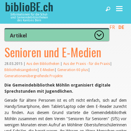
Informationen für die Schul-
und Gemeindebibliotheken
des Kantons Bern
FR
DE
Home
Artikel
Zur Artikelübersicht
Senioren und E-Medien
News und Fachbeiträge
Lesenswert
Gut bewertet
Kategorien
28.03.2015
|
Aus den Bibliotheken
|
Aus der Praxis - für die Praxis
|
Bibliotheken
Bibliotheksangebote
|
E-Medien
|
Generation 60 plus
|
Aus dem Amt für Kultur
Aus der Kommission
Generationenübergreifende Projekte
Aus den Bibliotheken
Die Gemeindebibliothek Möhlin organisiert digitale
Agenda
Organisation
Sprechstunden mit Jugendlichen.
Raum und Infrastruktur
Bestand
Gerade für ältere Personen ist es oft nicht einfach, sich auf dem
Benutzung
Dienstleistungen
Handy/Smartphone, dem Tablet/Laptop oder dem E-Reader zurecht
Finanzen
zu finden. Aus diesem Grund startete die Gemeindebibliothek
Personal
Möhlin zusammen mit dem Verein "Senioren für Senioren" (SfS) vor
Qualitätsmanagement
biblioBE nutzen
wenigen Monaten einen Aufruf an Möhliner Oberstufenschülerinnen
Recht und Politik