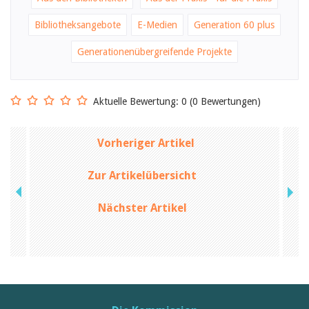
Birgit Libiszewski
Ursula Strahm
Bibliotheksangebote
E-Medien
Generation 60 plus
Sandra Dettwyler
Sibylle Birrer
Generationenübergreifende Projekte
Javier Lopez
Céline Graf
Felicitas Isler
Andrea Grichting
Aktuelle Bewertung: 0 (0 Bewertungen)
Therese von Weissenfluh
Nicole Rothen
Manuela Nyffeler-Lanker
Vorheriger Artikel
Alle Autoren
Archiv
Zur Artikelübersicht
Juli 2026
Juni 2026
Nächster Artikel
März 2026
Dezember 2025
November 2025
September 2025
Juli 2025
Juni 2025
März 2025