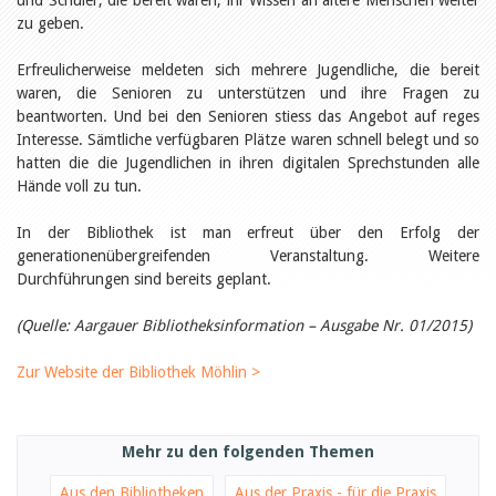
und Schüler, die bereit waren, ihr Wissen an ältere Menschen weiter
Öffentlichkeitsarbeit
zu geben.
Leseförderung
Aus aller Welt
Verschiedenes
Erfreulicherweise meldeten sich mehrere Jugendliche, die bereit
Lesetipps
waren, die Senioren zu unterstützen und ihre Fragen zu
beantworten. Und bei den Senioren stiess das Angebot auf reges
Tags
Interesse. Sämtliche verfügbaren Plätze waren schnell belegt und so
Aus- und Weiterbildung
hatten die die Jugendlichen in ihren digitalen Sprechstunden alle
Veranstaltungen
Hände voll zu tun.
Kinder- und Jugendmedien
Bibliothek und Schule
In der Bibliothek ist man erfreut über den Erfolg der
Bibliotheksförderung
Zielpublikum Kinder und
generationenübergreifenden Veranstaltung. Weitere
Jugendliche
Durchführungen sind bereits geplant.
Einmalige Beiträge
Bibliotheksangebote
(Quelle: Aargauer Bibliotheksinformation – Ausgabe Nr. 01/2015)
Bibliosuisse
Kantonale
Unterstützungsbeiträge
Zur Website der Bibliothek Möhlin >
Rezensionen
Schweizer Literatur
Alle Tags
Mehr zu den folgenden Themen
Autoren
Julie Greub
Aus den Bibliotheken
Aus der Praxis - für die Praxis