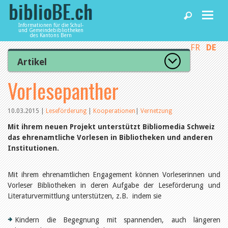
Informationen für die Schul-
und Gemeindebibliotheken
des Kantons Bern
FR
DE
Home
Artikel
Zur Artikelübersicht
Vorlesepanther
News und Fachbeiträge
Lesenswert
Gut bewertet
Kategorien
10.03.2015
|
Leseförderung
|
Kooperationen
|
Vernetzung
Bibliotheken
Aus dem Amt für Kultur
Mit ihrem neuen Projekt unterstützt Bibliomedia Schweiz
Aus der Kommission
das ehrenamtliche Vorlesen in Bibliotheken und anderen
Aus den Bibliotheken
Institutionen.
Agenda
Organisation
Raum und Infrastruktur
Bestand
Mit ihrem ehrenamtlichen Engagement können Vorleserinnen und
Benutzung
Dienstleistungen
Vorleser Bibliotheken in deren Aufgabe der Leseförderung und
Finanzen
Literaturvermittlung unterstützen, z.B. indem sie
Personal
Qualitätsmanagement
biblioBE nutzen
Recht und Politik
Kindern die Begegnung mit spannenden, auch längeren