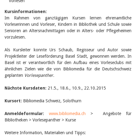
Vorlesen
Birgit Libiszewski
Ursula Strahm
Kursinformationen:
Sandra Dettwyler
Im Rahmen von ganztägigen Kursen lernen ehrenamtliche
Sibylle Birrer
Vorleserinnen und Vorleser, Kindern in Bibliothek und Schule sowie
Javier Lopez
Senioren an Altersnachmittagen oder in Alters- oder Pflegeheimen
Céline Graf
vorzulesen.
Felicitas Isler
Andrea Grichting
Als Kursleiter konnte Urs Schaub, Regisseur und Autor sowie
Therese von Weissenfluh
Nicole Rothen
Projektleiter der Leseförderung Basel Stadt, gewonnen werden. In
Manuela Nyffeler-Lanker
Basel ist er verantwortlich für den Aufbau eines Vorleseclubs mit
Alle Autoren
ähnlichen Zielen wie die von Bibliomedia für die Deutschschweiz
geplanten
Vorlesepanther.
Archiv
Juli 2026
Nächste Kursdaten:
21.5., 18.6., 10.9., 22.10.2015
Juni 2026
März 2026
Kursort:
Bibliomedia Schweiz, Solothurn
Dezember 2025
November 2025
September 2025
Anmeldeformular:
www.bibliomedia.ch
> Angebote für
Juli 2025
Bibliotheken > Vorlesepanther > Kurse
Juni 2025
März 2025
Weitere Information, Materialien und Tipps: