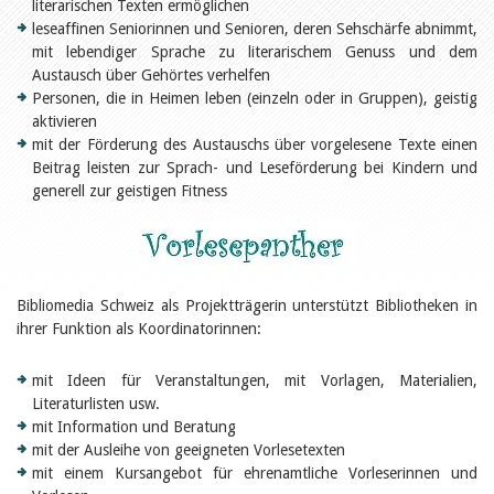
Öffentlichkeitsarbeit
literarischen Texten ermöglichen
Leseförderung
leseaffinen Seniorinnen und Senioren, deren Sehschärfe abnimmt,
Aus aller Welt
mit lebendiger Sprache zu literarischem Genuss und dem
Verschiedenes
Austausch über Gehörtes verhelfen
Lesetipps
Personen, die in Heimen leben (einzeln oder in Gruppen), geistig
Tags
aktivieren
mit der Förderung des Austauschs über vorgelesene Texte einen
Aus- und Weiterbildung
Beitrag leisten zur Sprach- und Leseförderung bei Kindern und
Veranstaltungen
Kinder- und Jugendmedien
generell zur geistigen Fitness
Bibliothek und Schule
Bibliotheksförderung
Zielpublikum Kinder und
Jugendliche
Einmalige Beiträge
Bibliomedia Schweiz als Projektträgerin unterstützt Bibliotheken in
Bibliotheksangebote
ihrer Funktion als Koordinatorinnen:
Bibliosuisse
Kantonale
Unterstützungsbeiträge
mit Ideen für Veranstaltungen, mit Vorlagen, Materialien,
Rezensionen
Literaturlisten usw.
Schweizer Literatur
Alle Tags
mit Information und Beratung
mit der Ausleihe von geeigneten Vorlesetexten
Autoren
mit einem Kursangebot für ehrenamtliche Vorleserinnen und
Julie Greub