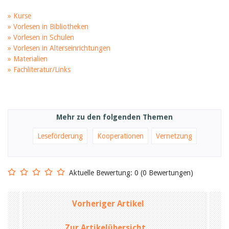
Februar 2025
2024
» Kurse
2023
» Vorlesen in Bibliotheken
2022
» Vorlesen in Schulen
2021
» Vorlesen in Alterseinrichtungen
2020
» Materialien
2019
2018
» Fachliteratur/Links
2017
2016
2015
2014
2013
Mehr zu den folgenden Themen
2012
Leseförderung
Kooperationen
Vernetzung
Aktuelle Bewertung: 0 (0 Bewertungen)
Vorheriger Artikel
Zur Artikelübersicht