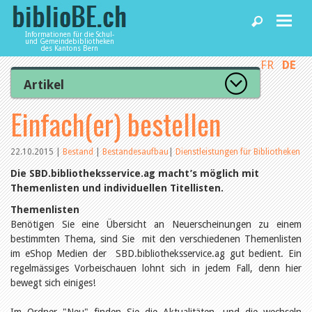
Informationen für die Schul-
und Gemeindebibliotheken
des Kantons Bern
FR
DE
Home
Artikel
Zur Artikelübersicht
Einfach(er) bestellen
News und Fachbeiträge
Lesenswert
Gut bewertet
Kategorien
22.10.2015
|
Bestand
|
Bestandesaufbau
|
Dienstleistungen für Bibliotheken
Bibliotheken
Aus dem Amt für Kultur
Die SBD.bibliotheksservice.ag macht’s möglich mit
Aus der Kommission
Themenlisten und individuellen Titellisten.
Aus den Bibliotheken
Agenda
Organisation
Themenlisten
Raum und Infrastruktur
Benötigen Sie eine Übersicht an Neuerscheinungen zu einem
Bestand
bestimmten Thema, sind Sie mit den verschiedenen Themenlisten
Benutzung
Dienstleistungen
im eShop Medien der SBD.bibliotheksservice.ag gut bedient. Ein
Finanzen
regelmässiges Vorbeischauen lohnt sich in jedem Fall, denn hier
Personal
bewegt sich einiges!
Qualitätsmanagement
biblioBE nutzen
Recht und Politik