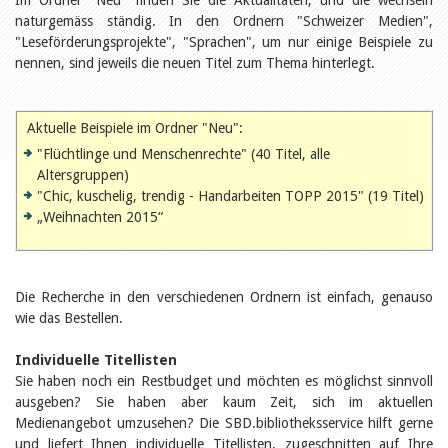
Im Ordner "Neu" finden Sie die Aktualitäten, und die wechseln
Öffentlichkeitsarbeit
naturgemäss ständig. In den Ordnern "Schweizer Medien",
Leseförderung
Aus aller Welt
"Leseförderungsprojekte", "Sprachen", um nur einige Beispiele zu
Verschiedenes
nennen, sind jeweils die neuen Titel zum Thema hinterlegt.
Lesetipps
Tags
Aktuelle Beispiele im Ordner "Neu":
Aus- und Weiterbildung
Veranstaltungen
"Flüchtlinge und Menschenrechte" (40 Titel, alle
Kinder- und Jugendmedien
Altersgruppen)
Bibliothek und Schule
"Chic, kuschelig, trendig - Handarbeiten TOPP 2015" (19 Titel)
Bibliotheksförderung
„Weihnachten 2015“
Zielpublikum Kinder und
Jugendliche
Einmalige Beiträge
Bibliotheksangebote
Die Recherche in den verschiedenen Ordnern ist einfach, genauso
Bibliosuisse
Kantonale
wie das Bestellen.
Unterstützungsbeiträge
Rezensionen
Individuelle Titellisten
Schweizer Literatur
Sie haben noch ein Restbudget und möchten es möglichst sinnvoll
Alle Tags
ausgeben? Sie haben aber kaum Zeit, sich im aktuellen
Autoren
Medienangebot umzusehen? Die SBD.bibliotheksservice hilft gerne
Julie Greub
und liefert Ihnen individuelle Titellisten, zugeschnitten auf Ihre