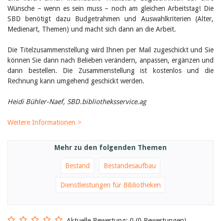
Birgit Libiszewski
Wünsche – wenn es sein muss – noch am gleichen Arbeitstag! Die
Ursula Strahm
SBD benötigt dazu Budgetrahmen und Auswahlkriterien (Alter,
Sandra Dettwyler
Medienart, Themen) und macht sich dann an die Arbeit.
Sibylle Birrer
Javier Lopez
Die Titelzusammenstellung wird Ihnen per Mail zugeschickt und Sie
Céline Graf
können Sie dann nach Belieben verändern, anpassen, ergänzen und
Felicitas Isler
dann bestellen. Die Zusammenstellung ist kostenlos und die
Andrea Grichting
Rechnung kann umgehend geschickt werden.
Therese von Weissenfluh
Nicole Rothen
Manuela Nyffeler-Lanker
Heidi Bühler-Naef,
SBD.bibliotheksservice.ag
Alle Autoren
Weitere Informationen >
Archiv
Juli 2026
Juni 2026
Mehr zu den folgenden Themen
März 2026
Dezember 2025
Bestand
Bestandesaufbau
November 2025
September 2025
Dienstleistungen für Bibliotheken
Juli 2025
Juni 2025
März 2025
Aktuelle Bewertung: 0 (0 Bewertungen)