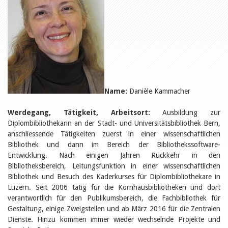
Öffentlichkeitsarbeit
Leseförderung
Aus aller Welt
Verschiedenes
Lesetipps
Tags
Aus- und Weiterbildung
Veranstaltungen
Kinder- und Jugendmedien
Name:
Danièle Kammacher
Bibliothek und Schule
Bibliotheksförderung
Werdegang, Tätigkeit, Arbeitsort:
Ausbildung zur
Zielpublikum Kinder und
Jugendliche
Diplombibliothekarin an der Stadt- und Universitätsbibliothek Bern,
Einmalige Beiträge
anschliessende Tätigkeiten zuerst in einer wissenschaftlichen
Bibliotheksangebote
Bibliothek und dann im Bereich der Bibliothekssoftware-
Bibliosuisse
Entwicklung. Nach einigen Jahren Rückkehr in den
Kantonale
Bibliotheksbereich, Leitungsfunktion in einer wissenschaftlichen
Unterstützungsbeiträge
Bibliothek und Besuch des Kaderkurses für Diplombibliothekare in
Rezensionen
Schweizer Literatur
Luzern. Seit 2006 tätig für die Kornhausbibliotheken und dort
Alle Tags
verantwortlich für den Publikumsbereich, die Fachbibliothek für
Gestaltung, einige Zweigstellen und ab März 2016 für die Zentralen
Autoren
Dienste. Hinzu kommen immer wieder wechselnde Projekte und
Julie Greub