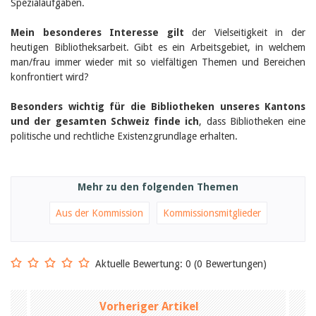
Spezialaufgaben.
Birgit Libiszewski
Ursula Strahm
Mein besonderes Interesse gilt
der Vielseitigkeit in der
Sandra Dettwyler
heutigen Bibliotheksarbeit. Gibt es ein Arbeitsgebiet, in welchem
Sibylle Birrer
man/frau immer wieder mit so vielfältigen Themen und Bereichen
Javier Lopez
Céline Graf
konfrontiert wird?
Felicitas Isler
Andrea Grichting
Besonders wichtig für die Bibliotheken unseres Kantons
Therese von Weissenfluh
und der gesamten Schweiz finde ich
, dass Bibliotheken eine
Nicole Rothen
politische und rechtliche Existenzgrundlage erhalten.
Manuela Nyffeler-Lanker
Alle Autoren
Archiv
Mehr zu den folgenden Themen
Juli 2026
Juni 2026
Aus der Kommission
Kommissionsmitglieder
März 2026
Dezember 2025
November 2025
September 2025
Aktuelle Bewertung: 0 (0 Bewertungen)
Juli 2025
Juni 2025
März 2025
Vorheriger Artikel