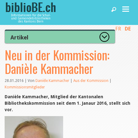
Informationen für die Schul-
und Gemeindebibliotheken
des Kantons Bern
FR
DE
Home
Artikel
Zur Artikelübersicht
Neu in der Kommission:
News und Fachbeiträge
Lesenswert
Gut bewertet
Danièle Kammacher
Kategorien
Bibliotheken
Aus dem Amt für Kultur
Aus der Kommission
28.01.2016 | Von
Danièle Kammacher
|
Aus der Kommission
|
Aus den Bibliotheken
Kommissionsmitglieder
Agenda
Organisation
Danièle Kammacher, Mitglied der Kantonalen
Raum und Infrastruktur
Bibliothekskommission seit dem 1. Janaur 2016, stellt sich
Bestand
Benutzung
vor.
Dienstleistungen
Finanzen
Personal
Qualitätsmanagement
biblioBE nutzen
Recht und Politik