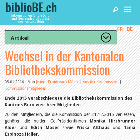
Informationen für die Schul-
und Gemeindebibliotheken
des Kantons Bern
FR
DE
Home
Artikel
Zur Artikelübersicht
Wechsel in der Kantonalen
News und Fachbeiträge
Lesenswert
Gut bewertet
Bibliothekskommission
Kategorien
Bibliotheken
Aus dem Amt für Kultur
Aus der Kommission
05.01.2016 | Von
Jeanne Froidevaux Müller
|
Aus der Kommission
|
Aus den Bibliotheken
Kommissionsmitglieder
Agenda
Organisation
Ende 2015 verabschiedete die Bibliothekskommission des
Raum und Infrastruktur
Kantons Bern vier ihrer Mitglieder.
Bestand
Benutzung
Dienstleistungen
Zu den Mitgliedern, die die Kommission per 31.12.2015 verliessen,
Finanzen
gehören die beiden Co-Präsidentinnen
Monika Hirsbrunner
Personal
Alder
und
Edith Moser
sowie
Priska Althaus
und
Tania
Qualitätsmanagement
biblioBE nutzen
Espinoza Haller.
Recht und Politik