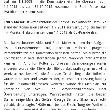
trat am 1.1.2008 in die Kommission ein. Sie übernahm vom
Birgit Libiszewski
1.1.2013 bis zum 31.12.2015 zusammen mit Edith Moser das
Ursula Strahm
Präsidium der Kommission.
Sandra Dettwyler
Sibylle Birrer
Javier Lopez
Edith Moser
ist Vizedirektorin der Kornhausbibliotheken Bern. Sie
Céline Graf
stand der Kommission seit dem 1.7.2011 zur Verfügung, zusammen
Felicitas Isler
mit Monika Hirsbrunner seit dem 1.1.2013 als Co-Präsidentin.
Andrea Grichting
Therese von Weissenfluh
Monika Hirsbrunner Alder und Edith Moser nahmen ihre Aufgabe
Nicole Rothen
als Co-Präsidentinnen auf, nachdem mehrere prägende
Manuela Nyffeler-Lanker
Persönlichkeiten die Kommission verlassen hatten. Sie führten die
Alle Autoren
Kommission in herausfordernden Jahren. Während ihrer Amtszeit
Archiv
kam es im Amt für Kultur zu diversen Veränderungen (unter
Juli 2026
anderem wurde die Stelle der Bibliotheksbeauftragten mit Aline
Juni 2026
Yeretzian neu besetzt), die Strategie für die Regionalbibliotheken
März 2026
wurde erarbeitet und verabschiedet, ebenso der Leistungskatalog
Dezember 2025
für die Regionalbibliotheken, weiterhin wurde das Merkblatt zur
November 2025
Förderung von Schul- und Gemeindebibliotheken einer
September 2025
Überarbeitung unterzogen. Wahrscheinlich hatten die beiden
Juli 2025
Damen einige Male das Gefühl, George Bernard Shaw habe recht
Juni 2025
gehabt, als er sagte: "Hätte man bei der Erschaffung der Welt eine
März 2025
Kommission eingesetzt, dann wäre sie heute noch nicht fertig."