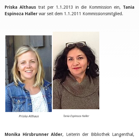
Öffentlichkeitsarbeit
Leseförderung
Priska Althaus
trat per 1.1.2013 in die Kommission ein,
Tania
Aus aller Welt
Espinoza Haller
war seit dem 1.1.2011 Kommissionsmitglied.
Verschiedenes
Lesetipps
Tags
Aus- und Weiterbildung
Veranstaltungen
Kinder- und Jugendmedien
Bibliothek und Schule
Bibliotheksförderung
Zielpublikum Kinder und
Jugendliche
Einmalige Beiträge
Bibliotheksangebote
Bibliosuisse
Kantonale
Unterstützungsbeiträge
Rezensionen
Schweizer Literatur
Priska Althaus
Tania Espinoza Haller
Alle Tags
Autoren
Monika Hirsbrunner Alder
, Leiterin der Bibliothek Langenthal,
Julie Greub