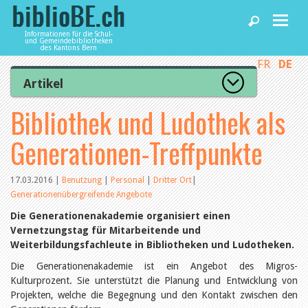
Informationen für die Schul-
und Gemeindebibliotheken
des Kantons Bern
FR
DE
Home
Artikel
Zur Artikelübersicht
Bibliothek und Ludothek als
News und Fachbeiträge
Lesenswert
Gut bewertet
Generationen-Treffpunkte
Kategorien
Bibliotheken
Aus dem Amt für Kultur
Aus der Kommission
17.03.2016
|
Benutzung
|
Personal
|
Dritter Ort
|
Aus den Bibliotheken
Generationenübergreifende Angebote
Agenda
Organisation
Die Generationenakademie organisiert einen
Raum und Infrastruktur
Vernetzungstag für Mitarbeitende und
Bestand
Benutzung
Weiterbildungsfachleute in Bibliotheken und Ludotheken.
Dienstleistungen
Finanzen
Die Generationenakademie ist ein Angebot des Migros-
Personal
Kulturprozent. Sie unterstützt die Planung und Entwicklung von
Qualitätsmanagement
biblioBE nutzen
Projekten, welche die Begegnung und den Kontakt zwischen den
Recht und Politik