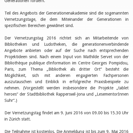
Generationen fördern.
Öffentlichkeitsarbeit
Leseförderung
Aus aller Welt
Teil des Angebots der Generationenakademie sind die sogenannten
Verschiedenes
Vernetzungstage, die dem Miteinander der Generationen in
Lesetipps
spezifischen Bereichen gewidmet sind.
Tags
Der Vernetzungstag 2016 richtet sich an Mitarbeitende von
Aus- und Weiterbildung
Bibliotheken und Ludotheken, die generationenverbindende
Veranstaltungen
Angebote anbieten oder auf der Suche nach entsprechenden
Kinder- und Jugendmedien
Projektideen sind. Nach einem Input von Mathilde Servet von der
Bibliothek und Schule
Bibliotheksförderung
Bibliothèque publique d’information im Centre Georges Pompidou,
Zielpublikum Kinder und
Paris, zum Thema „Bibliothek als dritter Ort“ besteht die
Jugendliche
Möglichkeit, sich mit anderen engagierten Fachpersonen
Einmalige Beiträge
auszutauschen und Einblick in erfolgreiche Praxisbeispiele zu
Bibliotheksangebote
nehmen. (Vorgestellt werden insbesondere die Projekte „tablet
Bibliosuisse
heroes“ der Stadtbibliothek Rapperswil-Jona und „LesementorInnen
Kantonale
Unterstützungsbeiträge
Suhr“.)
Rezensionen
Schweizer Literatur
Der Vernetzungstag findet am 9. Juni 2016 von 09.00 bis 15.30 Uhr
Alle Tags
in Zürich statt.
Autoren
Julie Greub
Die Teilnahme ist kostenlos. Die Anmeldung ist bis zum 9. Mai 2016