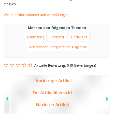
Birgit Libiszewski
möglich.
Ursula Strahm
Sandra Dettwyler
Weitere Informationen und Anmeldung >
Sibylle Birrer
Javier Lopez
Céline Graf
Mehr zu den folgenden Themen
Felicitas Isler
Andrea Grichting
Benutzung
Personal
Dritter Ort
Therese von Weissenfluh
Nicole Rothen
Generationenübergreifende Angebote
Manuela Nyffeler-Lanker
Alle Autoren
Archiv
Aktuelle Bewertung: 0 (0 Bewertungen)
Juli 2026
Juni 2026
März 2026
Vorheriger Artikel
Dezember 2025
November 2025
Zur Artikelübersicht
September 2025
Juli 2025
Nächster Artikel
Juni 2025
März 2025