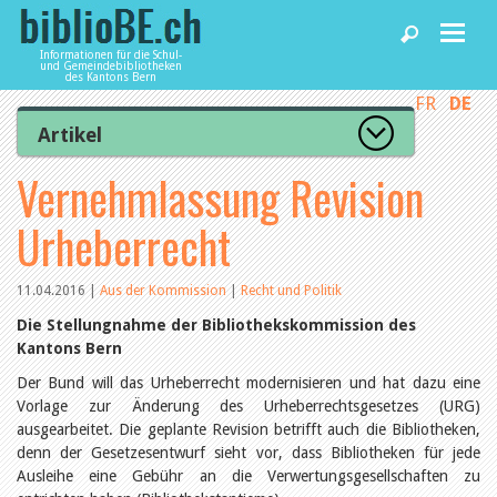
Informationen für die Schul-
und Gemeindebibliotheken
des Kantons Bern
FR
DE
Home
Artikel
Zur Artikelübersicht
Vernehmlassung Revision
News und Fachbeiträge
Lesenswert
Gut bewertet
Urheberrecht
Kategorien
Bibliotheken
Aus dem Amt für Kultur
Aus der Kommission
11.04.2016
|
Aus der Kommission
|
Recht und Politik
Aus den Bibliotheken
Agenda
Die Stellungnahme der Bibliothekskommission des
Organisation
Kantons Bern
Raum und Infrastruktur
Bestand
Der Bund will das Urheberrecht modernisieren und hat dazu eine
Benutzung
Dienstleistungen
Vorlage zur Änderung des Urheberrechtsgesetzes (URG)
Finanzen
ausgearbeitet. Die geplante Revision betrifft auch die Bibliotheken,
Personal
denn der Gesetzesentwurf sieht vor, dass Bibliotheken für jede
Qualitätsmanagement
biblioBE nutzen
Ausleihe eine Gebühr an die Verwertungsgesellschaften zu
Recht und Politik