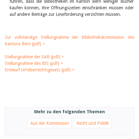
Februar 2025
führen, dass die Bibliotheken im Kanton Bern weniger Bücher
2024
kaufen können, ihre Öffnungszeiten einschränken müssen oder
2023
auf andere Beiträge zur Leseförderung verzichten müssen.
2022
2021
2020
2019
Zur vollständige Stellungnahme der Bibliothekskommission des
2018
Kantons Bern (pdf) >
2017
2016
Stellungnahme der SAB (pdf) >
2015
Stellungnahme des BIS (pdf) >
2014
Entwurf Urheberrechtsgesetz (pdf) >
2013
2012
Mehr zu den folgenden Themen
Aus der Kommission
Recht und Politik