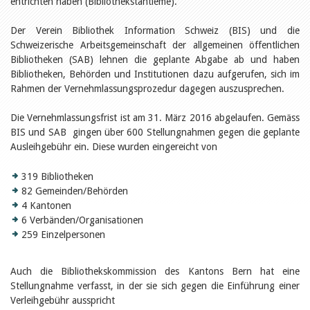
entrichten haben (Bibliothekstantieme).
Öffentlichkeitsarbeit
Leseförderung
Aus aller Welt
Der Verein Bibliothek Information Schweiz (BIS) und die
Verschiedenes
Schweizerische Arbeitsgemeinschaft der allgemeinen öffentlichen
Lesetipps
Bibliotheken (SAB) lehnen die geplante Abgabe ab und haben
Tags
Bibliotheken, Behörden und Institutionen dazu aufgerufen, sich im
Rahmen der Vernehmlassungsprozedur dagegen auszusprechen.
Aus- und Weiterbildung
Veranstaltungen
Die Vernehmlassungsfrist ist am 31. März 2016 abgelaufen. Gemäss
Kinder- und Jugendmedien
BIS und SAB gingen über 600 Stellungnahmen gegen die geplante
Bibliothek und Schule
Bibliotheksförderung
Ausleihgebühr ein. Diese wurden eingereicht von
Zielpublikum Kinder und
Jugendliche
319 Bibliotheken
Einmalige Beiträge
82 Gemeinden/Behörden
Bibliotheksangebote
4 Kantonen
Bibliosuisse
Kantonale
6 Verbänden/Organisationen
Unterstützungsbeiträge
259 Einzelpersonen
Rezensionen
Schweizer Literatur
Alle Tags
Auch die Bibliothekskommission des Kantons Bern hat eine
Stellungnahme verfasst, in der sie sich gegen die Einführung einer
Autoren
Verleihgebühr ausspricht
Julie Greub