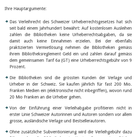
Birgit Libiszewski
Ihre Hauptargumente:
Ursula Strahm
Sandra Dettwyler
Sibylle Birrer
Das Verleihrecht des Schweizer Urheberrechtsgesetzes hat sich
Javier Lopez
seit bald einem Jahrhundert bewährt: Auf kostenlosen Ausleihen
Céline Graf
zahlen die Bibliotheken keine Urheberrechtsabgaben, da sie
Felicitas Isler
damit auch keine Einnahmen erzielen. Bei der ebenfalls
Andrea Grichting
praktizierten Vermietlösung nehmen die Bibliotheken gemäss
Therese von Weissenfluh
ihrem Bibliotheksreglement Geld ein und zahlen darauf gemäss
Nicole Rothen
dem gemeinsamen Tarif 6a (GT) eine Urheberrechtsgebühr von 9
Manuela Nyffeler-Lanker
Prozent.
Alle Autoren
Archiv
Die Bibliotheken sind die grössten Kunden der Verlage und
Urheber in der Schweiz. Sie kaufen jährlich für fast 200 Mio.
Juli 2026
Franken Medien ein (elektronische nicht inbegriffen), wovon rund
Juni 2026
März 2026
20 Mio Franken an die Urheber gehen.
Dezember 2025
Von der Einführung einer Verleihabgabe profitieren nicht in
November 2025
September 2025
erster Linie Schweizer Autorinnen und Autoren sondern vor allem
Juli 2025
grosse, ausländische Verlage und Bestsellerautoren.
Juni 2025
März 2025
Ohne zusätzliche Subventionierung wird die Verleihgebühr dazu