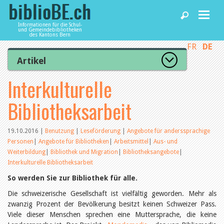
Informationen für die Schul-
und Gemeindebibliotheken
des Kantons Bern
FR
DE
Home
Artikel
Zur Artikelübersicht
Interkulturelle
News und Fachbeiträge
Lesenswert
Gut bewertet
Bibliotheksarbeit
Kategorien
Bibliotheken
Aus dem Amt für Kultur
Aus der Kommission
19.10.2016
|
Benutzung
|
Leseförderung
|
Angebote für anderssprachige
Aus den Bibliotheken
Personen
|
Angebote für Bibliotheken
|
Arbeitsmittel
|
Aus- und
Agenda
Organisation
Weiterbildung
|
Bibliothek und Migration
|
Bibliotheksangebote
|
Raum und Infrastruktur
Interkulturelle Bibliotheksarbeit
Bestand
Benutzung
So werden Sie zur Bibliothek für alle.
Dienstleistungen
Finanzen
Die schweizerische Gesellschaft ist vielfältig geworden. Mehr als
Personal
zwanzig Prozent der Bevölkerung besitzt keinen Schweizer Pass.
Qualitätsmanagement
biblioBE nutzen
Viele dieser Menschen sprechen eine Muttersprache, die keine
Recht und Politik