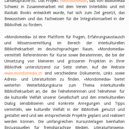
Landessprache ist. Das Projekt
Öffentlichkeitsarbeit
«Mondomedia»
, das von Bibliomedia
Leseförderung
Schweiz in Zusammenarbeit mit dem Verein Interbiblio und mit
Aus aller Welt
Baobab Books entwickelt wurde, hat sich zum Ziel gesetzt, das
Verschiedenes
Bewusstsein und das Fachwissen für die Integrationsarbeit in der
Lesetipps
Bibliothek zu fördern.
Tags
«Mondomedia» ist eine Plattform für Fragen, Erfahrungsaustausch
Aus- und Weiterbildung
und Wissensvermittlung im Bereich der interkulturellen
Veranstaltungen
Bibliotheksarbeit im deutschsprachigen Raum. «Mondomedia»
Kinder- und Jugendmedien
vermittelt Referentinnen für Kurse sowie Beraterinnen, die bei der
Bibliothek und Schule
Bibliotheksförderung
Umsetzung von kleineren und grösseren Projekten in Ihrer
Zielpublikum Kinder und
Bibliothek unterstützend zur Seite stehen. Auf der Website
Jugendliche
www.mondomedia.ch
sind verschiedene Dokumente, Links sowie
Einmalige Beiträge
Adress- und Literaturlisten zu finden. «Mondomedia» bietet
Bibliotheksangebote
weiterhin Weiterbildungskurse zum Thema interkulturelle
Bibliosuisse
Bibliotheksarbeit an, die die Teilnehmerinnen und Teilnehmer für
Kantonale
Unterstützungsbeiträge
die kulturelle Vielfalt unserer Gesellschaft und den interkulturellen
Rezensionen
Dialog sensibilisieren und konkrete Anregungen und Tipps
Schweizer Literatur
vermitteln, wie kulturelle Vielfalt in der Bibliothek genutzt und
Alle Tags
gestaltet wird und wie entsprechende Projekte geplant und realisiert
Autoren
werden können. Die umfangreichen Kursunterlagen beinhalten
Julie Greub
Bezugsquellen für fremdsprachige Medien, Literaturhinweise,