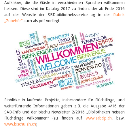
Februar 2025
Aufkleber, die die Gäste in verschiedenen Sprachen willkommen
2024
heissen. Diese sind im Katalog 2017 zu finden, der ab Ende 2016
2023
auf der Website der SBD.bibliotheksservice ag in der
Rubrik
2022
„Zubehör“
auch als pdf vorliegt.
2021
2020
2019
2018
2017
2016
2015
2014
2013
2012
Einblicke in laufende Projekte, insbesondere für Flüchtlinge, und
weiterführende Informationen geben z.B. die Ausgabe 4/16 der
SAB-Info und der bischu Newsletter 2/2016 „Bibliotheken heissen
Flüchtlinge willkommen“ (zu finden auf
www.sabclp.ch
, bzw.
www.bischu.zh.ch
).