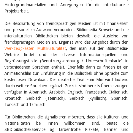
Birgit Libiszewski
Hintergrundmaterialien und Anregungen für die interkulturelle
Ursula Strahm
Projektarbeit.
Sandra Dettwyler
Sibylle Birrer
Die Beschaffung von fremdsprachigen Medien ist mit finanziellem
Javier Lopez
und personellem Aufwand verbunden. Bibliomedia Schweiz und die
Céline Graf
interkulturellen Bibliotheken bieten deshalb die Ausleihe von
Felicitas Isler
fremdsprachigen Medien an. Ergänzt wird das Angebot durch den
Andrea Grichting
Werkzeugkasten Multikulturalität
, den man auf der Bibliomedia-
Therese von Weissenfluh
Website findet und der diverse Informationsquellen und
Nicole Rothen
Manuela Nyffeler-Lanker
Begrüssungstexte (Benutzungsordnung / Unterschriftenkarte) in
Alle Autoren
verschiedenen Sprachen enthält. Ebenfalls darin zu finden ist ein
Animationsfilm zur Einführung in die Bibliothek ohne Sprache zum
Archiv
kostenlosen Download. Der deutsche Text zum Film wird laufend
Juli 2026
durch weitere Sprachen ergänzt. Zurzeit sind bereits Übersetzungen
Juni 2026
verfügbar in Albanisch, Arabisch, Englisch, Französisch, Italienisch,
März 2026
Kroatisch, Serbisch (lateinisch), Serbisch (kyrillisch), Spanisch,
Dezember 2025
Türkisch und Tamilisch.
November 2025
September 2025
Juli 2025
Für Bibliotheken, die signalisieren möchten, dass alle Kulturen und
Juni 2025
Nationalitäten bei ihnen willkommen sind, bietet die
März 2025
SBD.bibliotheksservice ag farbenfrohe Plakate, Banner und