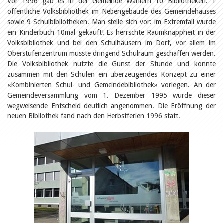
Vor 1996 gab es in der Gemeinde Wahlern 10 Bibliotheken: 1
Öffentlichkeitsarbeit
Leseförderung
öffentliche Volksbibliothek im Nebengebäude des Gemeindehauses
Aus aller Welt
sowie 9 Schulbibliotheken. Man stelle sich vor: im Extremfall wurde
Verschiedenes
ein Kinderbuch 10mal gekauft! Es herrschte Raumknappheit in der
Lesetipps
Volksbibliothek und bei den Schulhäusern im Dorf, vor allem im
Tags
Oberstufenzentrum musste dringend Schulraum geschaffen werden.
Die Volksbibliothek nutzte die Gunst der Stunde und konnte
Aus- und Weiterbildung
zusammen mit den Schulen ein überzeugendes Konzept zu einer
Veranstaltungen
«Kombinierten Schul- und Gemeindebibliothek» vorlegen. An der
Kinder- und Jugendmedien
Gemeindeversammlung vom 1. Dezember 1995 wurde dieser
Bibliothek und Schule
Bibliotheksförderung
wegweisende Entscheid deutlich angenommen. Die Eröffnung der
Zielpublikum Kinder und
neuen Bibliothek fand nach den Herbstferien 1996 statt.
Jugendliche
Einmalige Beiträge
Bibliotheksangebote
Bibliosuisse
Kantonale
Unterstützungsbeiträge
Rezensionen
Schweizer Literatur
Alle Tags
Autoren
Julie Greub