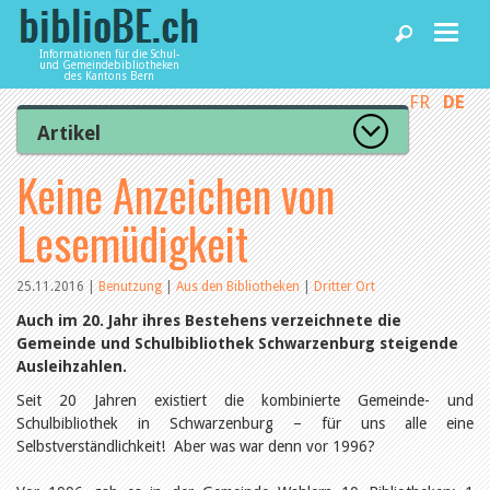
Informationen für die Schul-
und Gemeindebibliotheken
des Kantons Bern
FR
DE
Home
Artikel
Zur Artikelübersicht
Keine Anzeichen von
News und Fachbeiträge
Lesenswert
Gut bewertet
Lesemüdigkeit
Kategorien
Bibliotheken
Aus dem Amt für Kultur
Aus der Kommission
25.11.2016
|
Benutzung
|
Aus den Bibliotheken
|
Dritter Ort
Aus den Bibliotheken
Agenda
Auch im 20. Jahr ihres Bestehens verzeichnete die
Organisation
Gemeinde und Schulbibliothek Schwarzenburg steigende
Raum und Infrastruktur
Ausleihzahlen.
Bestand
Benutzung
Dienstleistungen
Seit 20 Jahren existiert die kombinierte Gemeinde- und
Finanzen
Schulbibliothek in Schwarzenburg – für uns alle eine
Personal
Selbstverständlichkeit! Aber was war denn vor 1996?
Qualitätsmanagement
biblioBE nutzen
Recht und Politik