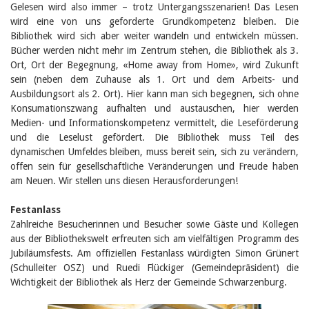
Februar 2025
Gelesen wird also immer – trotz Untergangsszenarien! Das Lesen
2024
wird eine von uns geforderte Grundkompetenz bleiben. Die
2023
Bibliothek wird sich aber weiter wandeln und entwickeln müssen.
2022
Bücher werden nicht mehr im Zentrum stehen, die Bibliothek als 3.
2021
Ort, Ort der Begegnung, «Home away from Home», wird Zukunft
2020
sein (neben dem Zuhause als 1. Ort und dem Arbeits- und
2019
2018
Ausbildungsort als 2. Ort). Hier kann man sich begegnen, sich ohne
2017
Konsumationszwang aufhalten und austauschen, hier werden
2016
Medien- und Informationskompetenz vermittelt, die Leseförderung
2015
und die Leselust gefördert. Die Bibliothek muss Teil des
2014
dynamischen Umfeldes bleiben, muss bereit sein, sich zu verändern,
2013
offen sein für gesellschaftliche Veränderungen und Freude haben
2012
am Neuen. Wir stellen uns diesen Herausforderungen!
Festanlass
Zahlreiche Besucherinnen und Besucher sowie Gäste und Kollegen
aus der Bibliothekswelt erfreuten sich am vielfältigen Programm des
Jubiläumsfests. Am offiziellen Festanlass würdigten Simon Grünert
(Schulleiter OSZ) und Ruedi Flückiger (Gemeindepräsident) die
Wichtigkeit der Bibliothek als Herz der Gemeinde Schwarzenburg.