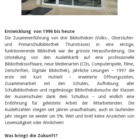
Birgit Libiszewski
Ursula Strahm
Sandra Dettwyler
Sibylle Birrer
Javier Lopez
Entwicklung von 1996 bis heute
Céline Graf
Die Zusammenführung von drei Bibliotheken (Volks-, Oberstufen-
Felicitas Isler
und Primarschulbibliothek Thunstrasse) in eine einzige,
Andrea Grichting
funktionierende Bibliothek war die grösste Herausforderung. Die
Therese von Weissenfluh
Nicole Rothen
Umstellung von den Ausleihkärtli auf eine professionelle
Manuela Nyffeler-Lanker
Bibliothekssoftware, neue Medienarten (CDs, Computerspiele, Filme,
Alle Autoren
Zeitschriften, Digitale Bibliothek), jährliche Lesungen – 1997 die
erste mit Kurt Hutterli – erweiterte Öffnungszeiten,
Archiv
Zusammenarbeit mit den Schulen, Aufhebung aller
Juli 2026
Schulbibliotheken und regelmässige Bibliotheksbesuche der Klassen
Juni 2026
der Aussenschulen dank dem Schulbus – und endlich eine
März 2026
Entlöhnung für geleistete Arbeit der Mitarbeitenden. Die
Dezember 2025
Ausleihzahlen steigen seit Jahren unaufhaltsam, auch im laufenden
November 2025
September 2025
Jahr stiegen sie wieder um 5%. Weit und breit keine Anzeichen von
Juli 2025
Lesemüdigkeit oder Ähnlichem!
Juni 2025
März 2025
Was bringt die Zukunft?