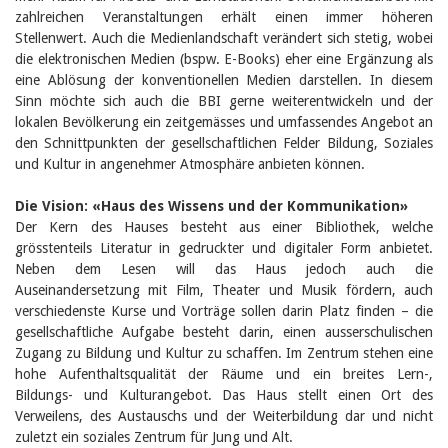
Birgit Libiszewski
zahlreichen Veranstaltungen erhält einen immer höheren
Ursula Strahm
Stellenwert. Auch die Medienlandschaft verändert sich stetig, wobei
Sandra Dettwyler
die elektronischen Medien (bspw. E-Books) eher eine Ergänzung als
Sibylle Birrer
eine Ablösung der konventionellen Medien darstellen. In diesem
Javier Lopez
Sinn möchte sich auch die BBI gerne weiterentwickeln und der
Céline Graf
lokalen Bevölkerung ein zeitgemässes und umfassendes Angebot an
Felicitas Isler
den Schnittpunkten der gesellschaftlichen Felder Bildung, Soziales
Andrea Grichting
und Kultur in angenehmer Atmosphäre anbieten können.
Therese von Weissenfluh
Nicole Rothen
Manuela Nyffeler-Lanker
Die Vision: «Haus des Wissens und der Kommunikation»
Alle Autoren
Der Kern des Hauses besteht aus einer Bibliothek, welche
grösstenteils Literatur in gedruckter und digitaler Form anbietet.
Archiv
Neben dem Lesen will das Haus jedoch auch die
Juli 2026
Auseinandersetzung mit Film, Theater und Musik fördern, auch
Juni 2026
verschiedenste Kurse und Vorträge sollen darin Platz finden – die
März 2026
gesellschaftliche Aufgabe besteht darin, einen ausserschulischen
Dezember 2025
Zugang zu Bildung und Kultur zu schaffen. Im Zentrum stehen eine
November 2025
September 2025
hohe Aufenthaltsqualität der Räume und ein breites Lern-,
Juli 2025
Bildungs- und Kulturangebot. Das Haus stellt einen Ort des
Juni 2025
Verweilens, des Austauschs und der Weiterbildung dar und nicht
März 2025
zuletzt ein soziales Zentrum für Jung und Alt.