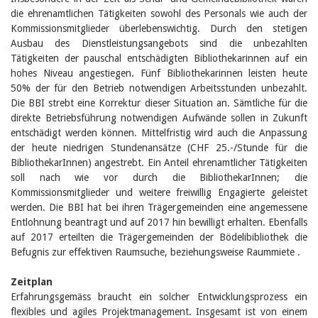
die ehrenamtlichen Tätigkeiten sowohl des Personals wie auch der
Kommissionsmitglieder überlebenswichtig. Durch den stetigen
Ausbau des Dienstleistungsangebots sind die unbezahlten
Tätigkeiten der pauschal entschädigten Bibliothekarinnen auf ein
hohes Niveau angestiegen. Fünf Bibliothekarinnen leisten heute
50% der für den Betrieb notwendigen Arbeitsstunden unbezahlt.
Die BBI strebt eine Korrektur dieser Situation an. Sämtliche für die
direkte Betriebsführung notwendigen Aufwände sollen in Zukunft
entschädigt werden können. Mittelfristig wird auch die Anpassung
der heute niedrigen Stundenansätze (CHF 25.-/Stunde für die
BibliothekarInnen) angestrebt. Ein Anteil ehrenamtlicher Tätigkeiten
soll nach wie vor durch die BibliothekarInnen; die
Kommissionsmitglieder und weitere freiwillig Engagierte geleistet
werden. Die BBI hat bei ihren Trägergemeinden eine angemessene
Entlohnung beantragt und auf 2017 hin bewilligt erhalten. Ebenfalls
auf 2017 erteilten die Trägergemeinden der Bödelibibliothek die
Befugnis zur effektiven Raumsuche, beziehungsweise Raummiete .
Zeitplan
Erfahrungsgemäss braucht ein solcher Entwicklungsprozess ein
flexibles und agiles Projektmanagement. Insgesamt ist von einem