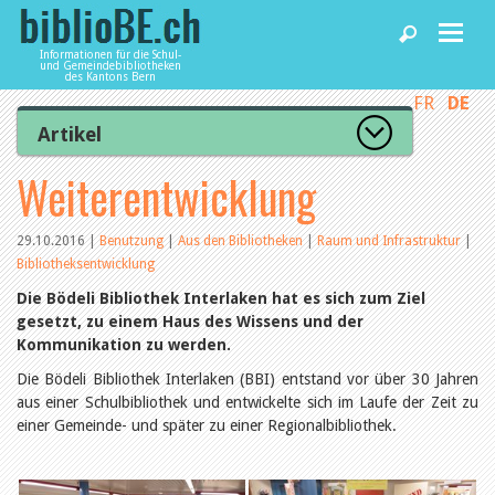
Informationen für die Schul-
und Gemeindebibliotheken
des Kantons Bern
FR
DE
Home
Artikel
Zur Artikelübersicht
Weiterentwicklung
News und Fachbeiträge
Lesenswert
Gut bewertet
Kategorien
29.10.2016
|
Benutzung
|
Aus den Bibliotheken
|
Raum und Infrastruktur
|
Bibliotheken
Bibliotheksentwicklung
Aus dem Amt für Kultur
Aus der Kommission
Die Bödeli Bibliothek Interlaken hat es sich zum Ziel
Aus den Bibliotheken
gesetzt, zu einem Haus des Wissens und der
Agenda
Organisation
Kommunikation zu werden.
Raum und Infrastruktur
Bestand
Die Bödeli Bibliothek Interlaken (BBI) entstand vor über 30 Jahren
Benutzung
Dienstleistungen
aus einer Schulbibliothek und entwickelte sich im Laufe der Zeit zu
Finanzen
einer Gemeinde- und später zu einer Regionalbibliothek.
Personal
Qualitätsmanagement
biblioBE nutzen
Recht und Politik