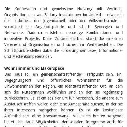
Februar 2025
2024
Die Kooperation und gemeinsame Nutzung mit Vereinen,
2023
Organisationen sowie Bildungsinstitutionen im Umfeld – etwa mit
2022
der Ludothek, der Jugendarbeit oder der Volkshochschule –
2021
verbreitert die Angebotspalette und schafft Synergien und
2020
Netzwerke. Dadurch entstehen neuartige Kombinationen und
2019
2018
innovative Projekte. Diese Zusammenarbeit stärkt die einzelnen
2017
Vereine und Organisationen und sichert ihr Weiterbestehen. Die
2016
Schnittpunkte stellen dabei die Förderung der Lese-, Informations-
2015
und Medienkompetenz dar.
2014
2013
Wohnzimmer und Makerspace
2012
Das Haus soll ein gemeinschaftsstiftender Treffpunkt sein, ein
Begegnungsort und öffentliches Wohnzimmer für die
EinwohnerInnen der Region, ein identitätsstiftender Ort, an dem
sich die NutzerInnen wohlfühlen und an den sie regelmässig
zurückkehren. Es ist ein sozialer Ort für Menschen, die andere zum
Austausch treffen wollen oder eine Atmosphäre suchen, in der sie
ihren Interessen nachgehen können. Es ist ein kostenloser
Aufenthaltsort ohne Konsumzwang. Mit einem breiten Angebot
bietet das Haus Möglichkeiten der sozialen Integration auch für