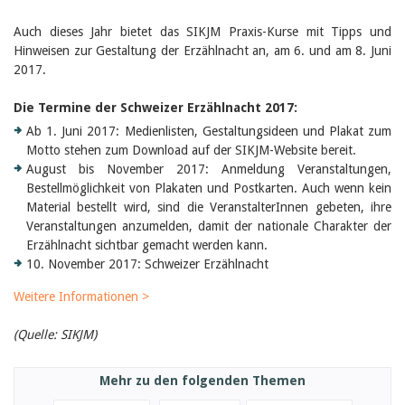
Birgit Libiszewski
Ursula Strahm
Auch dieses Jahr bietet das SIKJM Praxis-Kurse mit Tipps und
Sandra Dettwyler
Hinweisen zur Gestaltung der Erzählnacht an, am 6. und am 8. Juni
Sibylle Birrer
2017.
Javier Lopez
Céline Graf
Die Termine der Schweizer Erzählnacht 2017:
Felicitas Isler
Ab 1. Juni 2017: Medienlisten, Gestaltungsideen und Plakat zum
Andrea Grichting
Therese von Weissenfluh
Motto stehen zum Download auf der SIKJM-Website bereit.
Nicole Rothen
August bis November 2017: Anmeldung Veranstaltungen,
Manuela Nyffeler-Lanker
Bestellmöglichkeit von Plakaten und Postkarten. Auch wenn kein
Alle Autoren
Material bestellt wird, sind die VeranstalterInnen gebeten, ihre
Veranstaltungen anzumelden, damit der nationale Charakter der
Archiv
Erzählnacht sichtbar gemacht werden kann.
Juli 2026
10. November 2017: Schweizer Erzählnacht
Juni 2026
März 2026
Weitere Informationen >
Dezember 2025
November 2025
(Quelle: SIKJM)
September 2025
Juli 2025
Juni 2025
Mehr zu den folgenden Themen
März 2025