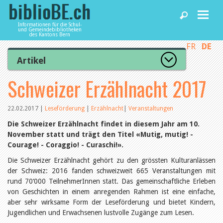
Informationen für die Schul-
und Gemeindebibliotheken
des Kantons Bern
FR
DE
Home
Artikel
Zur Artikelübersicht
Schweizer Erzählnacht 2017
News und Fachbeiträge
Lesenswert
Gut bewertet
Kategorien
22.02.2017
|
Leseförderung
|
Erzählnacht
|
Veranstaltungen
Bibliotheken
Aus dem Amt für Kultur
Die Schweizer Erzählnacht findet in diesem Jahr am 10.
Aus der Kommission
November statt und trägt den Titel «Mutig, mutig! -
Aus den Bibliotheken
Courage! - Coraggio! - Curaschi!».
Agenda
Organisation
Raum und Infrastruktur
Die Schweizer Erzählnacht gehört zu den grössten Kulturanlässen
Bestand
der Schweiz: 2016 fanden schweizweit 665 Veranstaltungen mit
Benutzung
Dienstleistungen
rund 70‘000 TeilnehmerInnen statt. Das gemeinschaftliche Erleben
Finanzen
von Geschichten in einem anregenden Rahmen ist eine einfache,
Personal
aber sehr wirksame Form der Leseförderung und bietet Kindern,
Qualitätsmanagement
biblioBE nutzen
Jugendlichen und Erwachsenen lustvolle Zugänge zum Lesen.
Recht und Politik