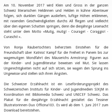
Öffentlichkeitsarbeit
Am 10. November 2017 wird Klein und Gross in der ganzen
Leseförderung
Aus aller Welt
Schweiz literarischen Heldinnen und Helden in kühne Abenteuer
Verschiedenes
folgen, sich dunklen Gängen ausliefern, luftige Höhen erklimmen,
Lesetipps
mit rasenden Geschwindigkeiten durchs All fliegen und vielleicht
über den eigenen Schatten springen, denn die diesjährige Lesenacht
Tags
steht unter dem Motto «Mutig, mutig! - Courage! - Coraggio! -
Aus- und Weiterbildung
Curaschi! ».
Veranstaltungen
Kinder- und Jugendmedien
Von Ronja Räubertochters beherztem Einstehen für die
Bibliothek und Schule
Freundschaft über Katniss‘ Kampf für die Freiheit in Panem bis zur
Bibliotheksförderung
Zielpublikum Kinder und
wagemutigen Mondfahrt des Mäuserichs Armstrong: Figuren aus
Jugendliche
der Kinder- und Jugendliteratur beweisen viel Mut. Sie lassen
Einmalige Beiträge
Ungerechtigkeiten nicht auf sich sitzen, sie wagen den Sprung ins
Bibliotheksangebote
Ungewisse und stellen sich ihren Ängsten.
Bibliosuisse
Kantonale
Unterstützungsbeiträge
Die Schweizer Erzählnacht ist ein Leseförderungsprojekt des
Rezensionen
Schweizerischen Instituts für Kinder- und Jugendmedien SIKJM in
Schweizer Literatur
Koordination mit Bibliomedia Schweiz und UNICEF Schweiz. Das
Alle Tags
Plakat für die diesjährige Erzählnacht gestaltet das Tessiner
Autoren
Illustratorinnen-Duo Officina103. Es wird ab dem 1. Juni 2017 zum
Download bereitstehen.
Julie Greub