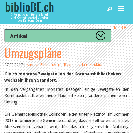
Informationen für die Schul-
und Gemeindebibliotheken
des Kantons Bern
FR
DE
Home
Artikel
Zur Artikelübersicht
Umzugspläne
News und Fachbeiträge
Lesenswert
Gut bewertet
Kategorien
27.02.2017
|
Aus den Bibliotheken
|
Raum und Infrastruktur
Bibliotheken
Aus dem Amt für Kultur
Gleich mehrere Zweigstellen der Kornhausbibliotheken
Aus der Kommission
wechseln ihren Standort.
Aus den Bibliotheken
Agenda
Organisation
In den vergangenen Monaten bezogen einige Zweigstellen der
Raum und Infrastruktur
Kornhausbibliotheken neue Räumlichkeiten, andere planen einen
Bestand
Umzug.
Benutzung
Dienstleistungen
Finanzen
Die Gemeindebibliothek Zollikofen leidet unter Platznot. Im Sommer
Personal
2013 informierte die Gemeinde darüber, dass in Zollikofen ein neues
Qualitätsmanagement
biblioBE nutzen
Alterszentrum gebaut wird, für das eine gemischte Nutzung
Recht und Politik