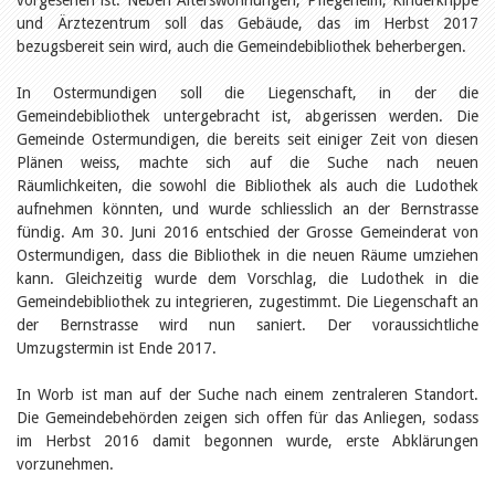
vorgesehen ist. Neben Alterswohnungen, Pflegeheim, Kinderkrippe
Öffentlichkeitsarbeit
und Ärztezentrum soll das Gebäude, das im Herbst 2017
Leseförderung
Aus aller Welt
bezugsbereit sein wird, auch die Gemeindebibliothek beherbergen.
Verschiedenes
Lesetipps
In Ostermundigen soll die Liegenschaft, in der die
Gemeindebibliothek untergebracht ist, abgerissen werden. Die
Tags
Gemeinde Ostermundigen, die bereits seit einiger Zeit von diesen
Aus- und Weiterbildung
Plänen weiss, machte sich auf die Suche nach neuen
Veranstaltungen
Räumlichkeiten, die sowohl die Bibliothek als auch die Ludothek
Kinder- und Jugendmedien
aufnehmen könnten, und wurde schliesslich an der Bernstrasse
Bibliothek und Schule
fündig. Am 30. Juni 2016 entschied der Grosse Gemeinderat von
Bibliotheksförderung
Zielpublikum Kinder und
Ostermundigen, dass die Bibliothek in die neuen Räume umziehen
Jugendliche
kann. Gleichzeitig wurde dem Vorschlag, die Ludothek in die
Einmalige Beiträge
Gemeindebibliothek zu integrieren, zugestimmt. Die Liegenschaft an
Bibliotheksangebote
der Bernstrasse wird nun saniert. Der voraussichtliche
Bibliosuisse
Umzugstermin ist Ende 2017.
Kantonale
Unterstützungsbeiträge
Rezensionen
In Worb ist man auf der Suche nach einem zentraleren Standort.
Schweizer Literatur
Die Gemeindebehörden zeigen sich offen für das Anliegen, sodass
Alle Tags
im Herbst 2016 damit begonnen wurde, erste Abklärungen
Autoren
vorzunehmen.
Julie Greub