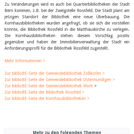
Birgit Libiszewski
Zu Veränderungen wird es auch bei Quartierbibliotheken der Stadt
Ursula Strahm
Bern kommen, z.B. bei der Zweigstelle Rossfeld. Die Stadt plant am
Sandra Dettwyler
jetzigen Standort der Bibliothek eine neue Überbauung. Die
Sibylle Birrer
Kornhausbibliotheken wurden angefragt, ob sie sich die vorstellen
Javier Lopez
könnte, die Bibliothek Rossfeld in die Matthäuskirche zu verlegen.
Céline Graf
Die Kornhausbibliotheken stehen diesem Vorschlag positiv
Felicitas Isler
gegenüber und haben der Immobilienverwaltung der Stadt ein
Andrea Grichting
Anforderungsprofil für die Bibliothek Rossfeld zugestellt.
Therese von Weissenfluh
Nicole Rothen
Mehr Informationen >
Manuela Nyffeler-Lanker
Alle Autoren
Zur biblioBE-Seite der Gemeindebibliothek Zollikofen >
Archiv
Zur biblioBE-Seite der Gemeindebibliothek Ostermundigen >
Juli 2026
Zur biblioBE-Seite der Gemeindebibliothek Worb
>
Juni 2026
Zur biblioBE-Seite der Bibliothek Rossfeld >
März 2026
Zur biblioBE-Seite der Kornhausbibliotheken >
Dezember 2025
November 2025
September 2025
Juli 2025
Juni 2025
März 2025
Mehr zu den folgenden Themen