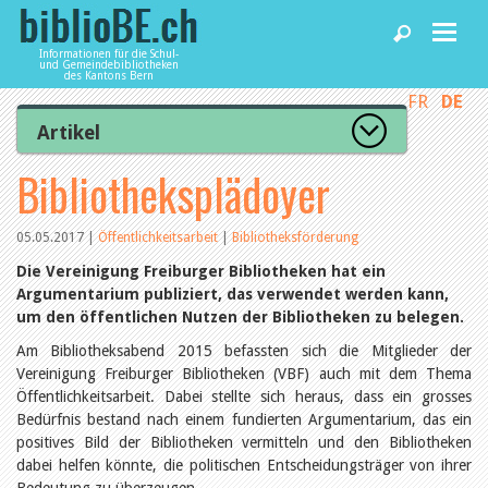
Informationen für die Schul-
und Gemeindebibliotheken
des Kantons Bern
FR
DE
Home
Artikel
Zur Artikelübersicht
Bibliotheksplädoyer
News und Fachbeiträge
Lesenswert
Gut bewertet
Kategorien
05.05.2017
|
Öffentlichkeitsarbeit
|
Bibliotheksförderung
Bibliotheken
Aus dem Amt für Kultur
Die Vereinigung Freiburger Bibliotheken hat ein
Aus der Kommission
Argumentarium publiziert, das verwendet werden kann,
Aus den Bibliotheken
um den öffentlichen Nutzen der Bibliotheken zu belegen.
Agenda
Organisation
Raum und Infrastruktur
Am Bibliotheksabend 2015 befassten sich die Mitglieder der
Bestand
Vereinigung Freiburger Bibliotheken (VBF) auch mit dem Thema
Benutzung
Dienstleistungen
Öffentlichkeitsarbeit. Dabei stellte sich heraus, dass ein grosses
Finanzen
Bedürfnis bestand nach einem fundierten Argumentarium, das ein
Personal
positives Bild der Bibliotheken vermitteln und den Bibliotheken
Qualitätsmanagement
biblioBE nutzen
dabei helfen könnte, die politischen Entscheidungsträger von ihrer
Recht und Politik