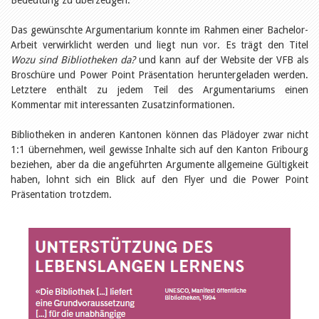
Bedeutung zu überzeugen.
Öffentlichkeitsarbeit
Leseförderung
Aus aller Welt
Das gewünschte Argumentarium konnte im Rahmen einer Bachelor-
Verschiedenes
Arbeit verwirklicht werden und liegt nun vor. Es trägt den Titel
Lesetipps
Wozu sind Bibliotheken da?
und kann auf der Website der VFB als
Broschüre und Power Point Präsentation heruntergeladen werden.
Tags
Letztere enthält zu jedem Teil des Argumentariums einen
Aus- und Weiterbildung
Kommentar mit interessanten Zusatzinformationen.
Veranstaltungen
Kinder- und Jugendmedien
Bibliotheken in anderen Kantonen können das Plädoyer zwar nicht
Bibliothek und Schule
1:1 übernehmen, weil gewisse Inhalte sich auf den Kanton Fribourg
Bibliotheksförderung
Zielpublikum Kinder und
beziehen, aber da die angeführten Argumente allgemeine Gültigkeit
Jugendliche
haben, lohnt sich ein Blick auf den Flyer und die Power Point
Einmalige Beiträge
Präsentation trotzdem.
Bibliotheksangebote
Bibliosuisse
Kantonale
Unterstützungsbeiträge
Rezensionen
Schweizer Literatur
Alle Tags
Autoren
Julie Greub